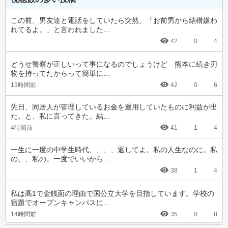
この前、男友達と電話をしていたら突然、「お前男から結構嫌わ
れてるよ。」と言われました…
42
0
4
どうせ警察が正しいって事になるのでしょうけど　熊本に続き刃
物を持ってたからって簡単に…
13時間前
42
0
6
先日、同居人が管理しているお金を運用していたものに利益が出
た。と、私に言ってきた。結…
4時間前
41
1
4
一生に一度の中学生時代、、、、返してよ。私の人生なのに。私
の、、私の。一度でいいから…
38
1
4
私は高1で金銭面の理由で国公立大学を目指しています。学校の
宿題でオープンキャンパスに…
14時間前
35
0
8