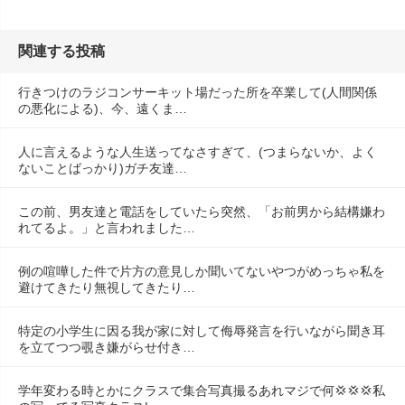
関連する投稿
行きつけのラジコンサーキット場だった所を卒業して(人間関係
の悪化による)、今、遠くま…
人に言えるような人生送ってなさすぎて、(つまらないか、よく
ないことばっかり)ガチ友達…
この前、男友達と電話をしていたら突然、「お前男から結構嫌わ
れてるよ。」と言われました…
例の喧嘩した件で片方の意見しか聞いてないやつがめっちゃ私を
避けてきたり無視してきたり…
特定の小学生に因る我が家に対して侮辱発言を行いながら聞き耳
を立てつつ覗き嫌がらせ付き…
学年変わる時とかにクラスで集合写真撮るあれマジで何💢💢‪💢‪私