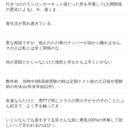
行きつけのラジコンサーキット場だった所を卒業して(人間関係
の悪化による)、今、遠くま…
食生活が荒れ過ぎている…
変な相談ですが、他人の人の車のナンバーが頭から離れません。
その人は私とは全く関係のな…
何が原因とかじゃないけど漠然と何もかも上手くいかない
数年前、当時中3時高校受験の時は定期テスト前の土日祝や受験
前の冬休み(年末年始以外)…
友達なんだけど、専門で同じクラスの男の子がその子のことたぶ
ん好きで、よく手を触ってき…
いくらなんでも急すぎてる笑そんな急に勇気100%の伴奏して欲
しいって言われるのはびっ…