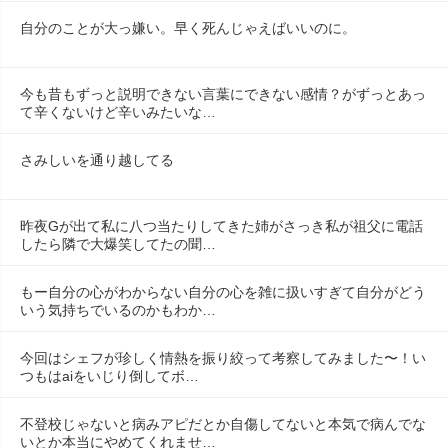
自分のことが大っ嫌い。早く死んじゃえばいいのに。
今も昔もずっと説明できない言葉にできない感情？がずっとあっ
て辛くないけど辛いみたいな…
さみしいを通り越してる
昨夜Gが出て私に八つ当たりしてきた姉がさっき私が祖父に電話
したら隣で大爆笑してたの聞…
もー自分の心がわからない自分の心を雑に扱いすぎて自分がどう
いう気持ちでいるのかもわか…
今回はシェフが珍しく情熱を振り絞って考察してみました〜！い
つもはaiをいじり倒してボ…
不登校じゃないと病みアピだとか自傷してないと本気で病んでな
いとか本当にやめてくれませ…