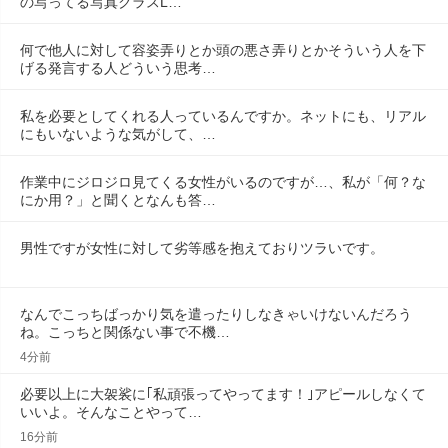
の写ってる写真クラスL…
何で他人に対して容姿弄りとか頭の悪さ弄りとかそういう人を下
げる発言する人どういう思考…
私を必要としてくれる人っているんですか。ネットにも、リアル
にもいないような気がして、…
作業中にジロジロ見てくる女性がいるのですが…、私が「何？な
にか用？」と聞くとなんも答…
男性ですが女性に対して劣等感を抱えておりツラいです。
なんでこっちばっかり気を遣ったりしなきゃいけないんだろう
ね。こっちと関係ない事で不機…
4分前
必要以上に大袈裟に｢私頑張ってやってます！｣アピールしなくて
いいよ。そんなことやって…
16分前