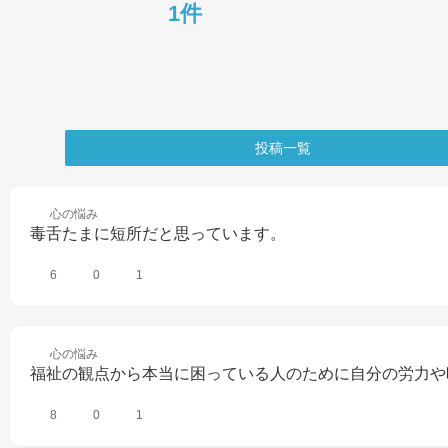
1件
投稿一覧
心の
悩み
毒舌たまに短所だと思っています。
6
0
1
心の
悩み
福祉の観点から本当に困っている人のために自分の労力や
8
0
1