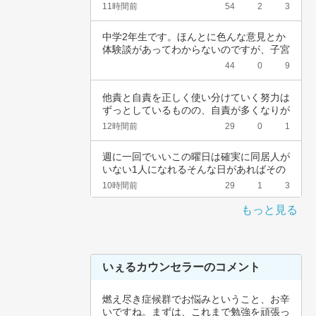
会社休ん…
11時間前
54
2
3
中学2年生です。ほんとに色んな意見とか
体験談があってわからないのですが、子宮
頚がんワ…
44
0
9
他責と自責を正しく使い分けていく努力は
ずっとしているものの、自責が多くなりが
ちなんで…
12時間前
29
0
1
週に一回でいいこの曜日は確実に同居人が
いない1人になれるそんな日があればその
日だけを…
10時間前
29
1
3
もっと見る
いぇるカウンセラーのコメント
燃え尽き症候群でお悩みということ、お辛
いですね。まずは、これまで勉強を頑張っ