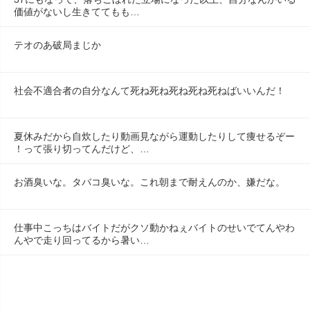
価値がないし生きててもも…
テオのあ破局まじか
社会不適合者の自分なんて死ね死ね死ね死ね死ねばいいんだ！
夏休みだから自炊したり動画見ながら運動したりして痩せるぞー
！って張り切ってんだけど、…
お酒臭いな。タバコ臭いな。これ朝まで耐えんのか、嫌だな。
仕事中こっちはバイトだがクソ動かねぇバイトのせいでてんやわ
んやで走り回ってるから暑い…