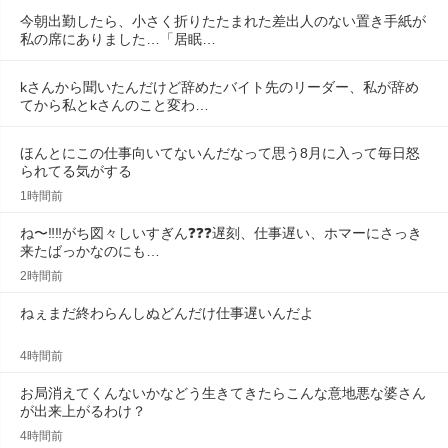
今朝出勤したら、小さく折りたたまれた差出人のない置き手紙が
私の席にありました…「居眠…
kさんから聞いたんだけど辞めたバイト先のリーダー、私が辞め
てから私とkさんのこと変わ…
ほんとにこの仕事向いてないんだなって思う8月に入って毎日怒
られてる気がする
1時間前
ね〜‼️‼️がち図々しいすぎん❓❓❓遅刻、仕事遅い、ホマーにさっき
来たばっかなのにも…
2時間前
ねぇまだ終わらんしぬどんだけ仕事遅いんだよ
4時間前
お局消えてくんないかなどう生きてきたらこんな意地悪な婆さん
が出来上がるわけ？
4時間前