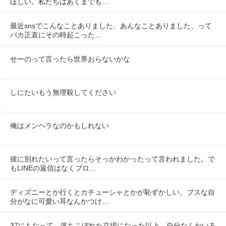
ほしい。私たちはあくまでも…
最近snsでこんなことありました、あんなことありました、って
バカ正直にその時起こった…
せーのって言ったら世界おらないかな
しにたいもう無理殺してください
俺はメンヘラなのかもしれない
彼に別れたいって言ったらそっかわかったって言われました。で
もLINEの返信はなくブロ…
ディズニーとか行くとカチューシャとかが恥ずかしい。ブスな自
分がなに可愛い耳なんかつけ…
37にもなって、落ちこぼれた立場になった以上、自分なんかいる