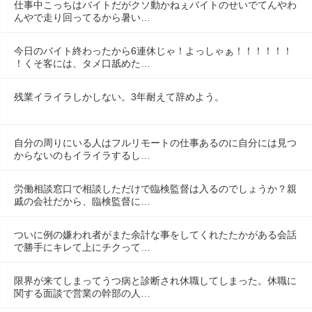
仕事中こっちはバイトだがクソ動かねぇバイトのせいでてんやわ
んやで走り回ってるから暑い…
今日のバイト終わったから6連休じゃ！よっしゃぁ！！！！！！
！くそ客には、タメ口舐めた…
残業イライラしかしない。3年耐えて辞めよう。
自分の周りにいる人はフルリモートの仕事あるのに自分には見つ
からないのもイライラするし…
労働相談窓口で相談しただけで臨検監督は入るのでしょうか？親
戚の会社だから、臨検監督に…
ついに例の嫌われ者がまた余計な事をしてくれたたかがある会話
で勝手にキレて上にチクって…
限界が来てしまってうつ病と診断され休職してしまった。休職に
関する面談で営業の幹部の人…