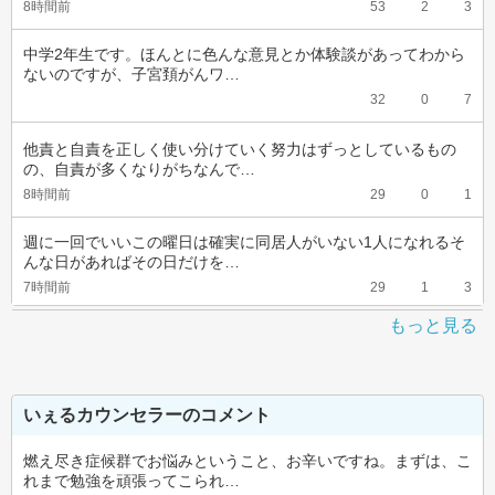
8時間前
53
2
3
中学2年生です。ほんとに色んな意見とか体験談があってわから
ないのですが、子宮頚がんワ…
32
0
7
他責と自責を正しく使い分けていく努力はずっとしているもの
の、自責が多くなりがちなんで…
8時間前
29
0
1
週に一回でいいこの曜日は確実に同居人がいない1人になれるそ
んな日があればその日だけを…
7時間前
29
1
3
もっと見る
いぇるカウンセラーのコメント
燃え尽き症候群でお悩みということ、お辛いですね。まずは、こ
れまで勉強を頑張ってこられ…