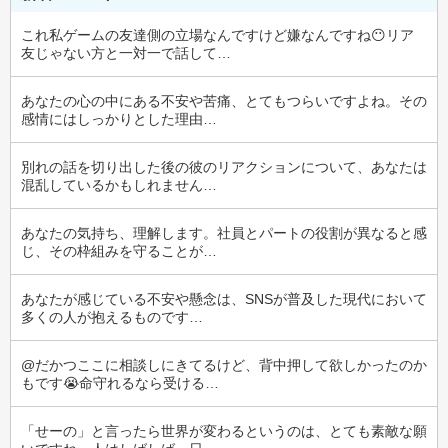
これ私ゲームの友達側の立場なんですけど嫌なんですね😶リア
友じゃない方と一対一で話して…
あなたの心の中にある不安や苦痛、とてもつらいですよね。その
感情にはしっかりとした理由…
別れの話を切り出した後の彼のリアクションについて、あなたは
混乱しているかもしれません…
あなたの気持ち、理解します。社員とパートの役割が異なると感
じ、その枠組みを守ることが…
あなたが感じている不安や懸念は、SNSが普及した現代において
多くの人が抱えるものです…
@だかつここに相談しにきてるけど、背中押して欲しかったのか
もです😭命守れるなら受ける…
「せーの」と言ったら世界が変わるというのは、とても素敵な願