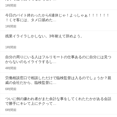
1時間前
今日のバイト終わったから6連休じゃ！よっしゃぁ！！！！！！
！くそ客には、タメ口舐めた…
1時間前
残業イライラしかしない。3年耐えて辞めよう。
1時間前
自分の周りにいる人はフルリモートの仕事あるのに自分には見つ
からないのもイライラするし…
4時間前
労働相談窓口で相談しただけで臨検監督は入るのでしょうか？親
戚の会社だから、臨検監督に…
6時間前
ついに例の嫌われ者がまた余計な事をしてくれたたかがある会話
で勝手にキレて上にチクって…
6時間前