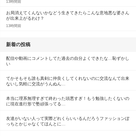
13時間前
お局消えてくんないかなどう生きてきたらこんな意地悪な婆さん
が出来上がるわけ？
13時間前
新着の投稿
配信や動画にコメントしてた過去の自分よくできたな…恥ずかし
い
てかそもそも誰も真剣に仲良くしてくれないのに交流なんて出来
ないし気軽に交流がうんぬん…
本当に理系無理すぎて終わった頭悪すぎ！もう勉強したくないの
に現在進行形で塾頑張ってる…
友達がいない人って実際どれくらいいるんだろうファッションぼ
っちとかじゃなくてほんとに…