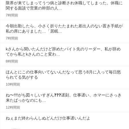
限界が来てしまってうつ病と診断され休職してしまった。休職に
関する面談で営業の幹部の人…
7時間前
今朝出勤したら、小さく折りたたまれた差出人のない置き手紙が
私の席にありました…「居眠…
7時間前
kさんから聞いたんだけど辞めたバイト先のリーダー、私が辞め
てから私とkさんのこと変わ…
8時間前
ほんとにこの仕事向いてないんだなって思う8月に入って毎日怒
られてる気がする
10時間前
ね〜‼️‼️がち図々しいすぎん❓❓❓遅刻、仕事遅い、ホマーにさっき
来たばっかなのにも…
12時間前
ねぇまだ終わらんしぬどんだけ仕事遅いんだよ