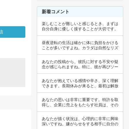
新着コメント
楽しむことが難しいと感じるとき、まずは
自分自身に優しく接することが大切です。
過度な期…
昼夜逆転の生活は確かに体に負担をかける
ことが多いですよね。カラダは自然なリズ
ムを求め…
あなたの投稿から、彼氏に対する不安や疑
念が感じられますね。特に、彼が再びソー
プ店を調…
あなたが抱えている感情や辛さ、深く理解
できます。長期休みが来ると、最初は解放
感を感じ…
あなたの思いは非常に重要です。特許を取
得し、企業に売上をもたらす社員は、その
知識や創…
あなたが描く状況は、心理的に非常に興味
深いですね。嫌がらせをする相手に自分の