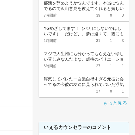
部活を辞めようか悩んでます。本当に悩ん
でるので沢山意見を教えてくれると嬉しい
です。中…
7時間前
39
0
3
YGめざしてます！（バカにしないでほし
いです）　だけど、、夢は遠くて、親にも
言えない…
1時間前
31
1
3
マジで人生誰にも分かってもらえない珍し
い苦しみなんだよな、虐待のバリエーショ
ンも体の…
6時間前
27
1
1
浮気してバレたー自業自得すぎる元彼と会
ってるの今彼の友達に見られてバレた浮気
女として…
27
0
1
もっと見る
いぇるカウンセラーのコメント