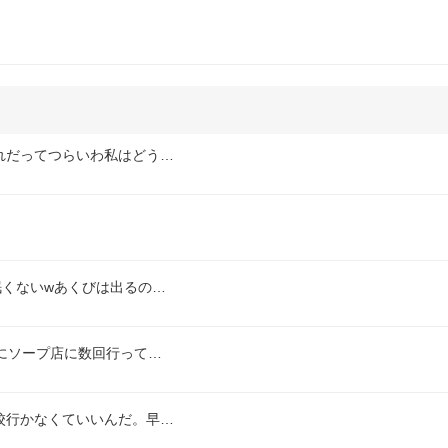
れだってつらいわ私はどう…
眠くないwあくびは出るの…
にソープ店に数回行って…
校行かなくていいんだ。早…