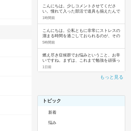
こんにちは。少しコメントさせてくださ
い。憧れて入った部活で道具も揃えたんで
すよね。頑…
1時間前
こんにちは。公私ともに非常にストレスの
溜まる時間を過ごしておられるのが、その
辛さと共…
5時間前
燃え尽き症候群でお悩みということ、お辛
いですね。まずは、これまで勉強を頑張っ
てこられ…
1日前
もっと見る
トピック
新着
悩み