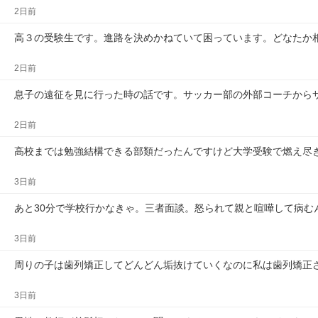
2日前
高３の受験生です。進路を決めかねていて困っています。どなたか
2日前
息子の遠征を見に行った時の話です。サッカー部の外部コーチから
2日前
高校までは勉強結構できる部類だったんですけど大学受験で燃え尽
3日前
あと30分で学校行かなきゃ。三者面談。怒られて親と喧嘩して病む
3日前
周りの子は歯列矯正してどんどん垢抜けていくなのに私は歯列矯正
3日前