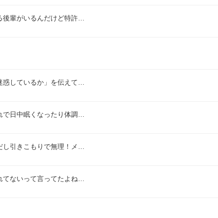
る後輩がいるんだけど特許…
迷惑しているか」を伝えて…
れで日中眠くなったり体調…
だし引きこもりで無理！メ…
れてないって言ってたよね…