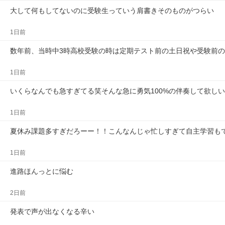
大して何もしてないのに受験生っていう肩書きそのものがつらい
1日前
数年前、当時中3時高校受験の時は定期テスト前の土日祝や受験前の
1日前
いくらなんでも急すぎてる笑そんな急に勇気100%の伴奏して欲し
1日前
夏休み課題多すぎだろーー！！こんなんじゃ忙しすぎて自主学習も
1日前
進路ほんっとに悩む
2日前
発表で声が出なくなる辛い