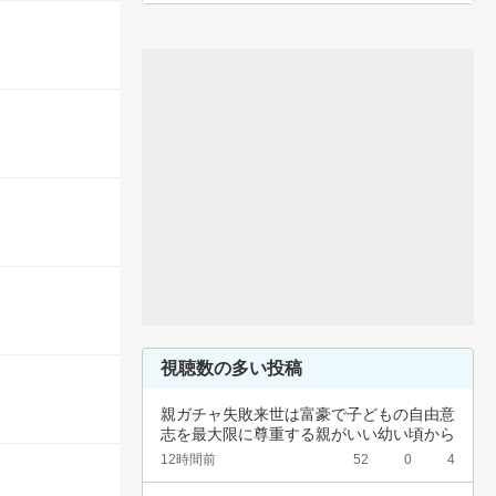
視聴数の多い投稿
親ガチャ失敗来世は富豪で子どもの自由意
志を最大限に尊重する親がいい幼い頃から
深夜正座…
12時間前
52
0
4