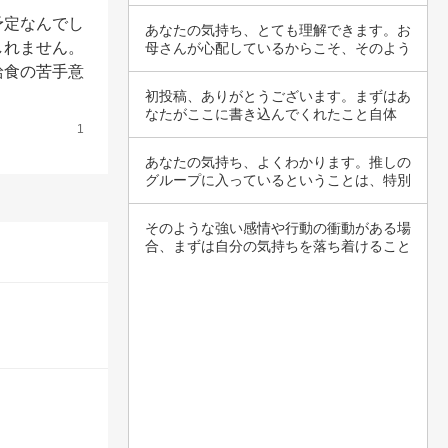
迷惑を伝…
予定なんでし
あなたの気持ち、とても理解できます。お
しれません。
母さんが心配しているからこそ、そのよう
に言って…
給食の苦手意
初投稿、ありがとうございます。まずはあ
なたがここに書き込んでくれたこと自体
1
が、1歩を…
あなたの気持ち、よくわかります。推しの
グループに入っているということは、特別
なつなが…
そのような強い感情や行動の衝動がある場
合、まずは自分の気持ちを落ち着けること
が大切で…