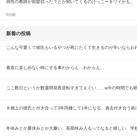
異性の教師が前髪切った？とか聞いてくるのけっこーキツイかも。
5日前
新着の投稿
こんな可愛くて彼氏もいるやつが死にたくて生きるのが辛いならお
素直に楽しめない時にする事わからん…わからん…
ここ数日というか数週間昼夜逆転すぎてえぐい……w今の時間でも
８個上の彼氏と付き合って3年同棲して1年になる。過去付き合う前
冬休みとか夏休みとか大嫌い。長期休み入るってなると嬉しい、学