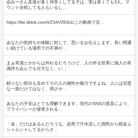
@みーさん友達が多く仲良くしてる子は、実は多くても3人。マ
ウント合戦してる人もいるし…
https://lite.tiktok.com/t/ZS4V392b1/この動画で言…
あなたの気持ちや体験に対して、思いをお伝えします。長い間通
い続けている場所での不満や…
まぁ常識とかからは外れるだろうけど、人の作る世界に個人の常
識持ち込んでも仕方なく、い…
頼りない部分も含めてその人の個性や魅力ですよね。人には完璧
な一面だけではなく、弱さや…
あなたの不安はとても理解できます。現代のSNSの普及により、
プライバシーが侵害される…
「金」だけはあるんだろうな。必死で汗水流した国民から税金ム
シャムシャしてるからさ…