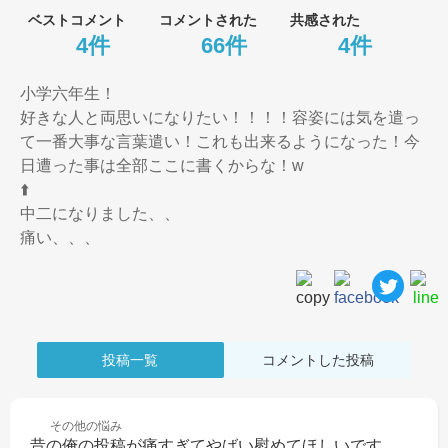
ベストコメント
コメントされた
共感された
4件
66件
4件
小学六年生！

好きな人と両思いになりたい！！！！容姿には気を遣っ
て一番大事な言葉遣い！これも出来るようになった！今
日遭った事は全部ここに書くからな！w

⬆️

中二になりました、、

痛い、、、
投稿一覧
コメントした投稿
その他の
悩み
昔の俺の投稿が痛すぎてやばい慰めてほしいです