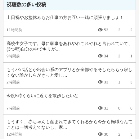
視聴数の多い投稿
土日祝やお盆休みもお仕事の方お互い一緒に頑張りましょ！
11時間前
53
2
2
高校生女子です。母に家事をあれやれこれやれと言われていて、
(3つ程)自分の中でキリが…
9時間前
34
2
1
もうパパ活とか出会い系のアプリとか全部やるそしたらもう寂し
くない誰かしらがきっと愛し…
2時間前
33
1
3
今度5時くらいに近くを散歩したいな
7時間前
31
0
6
もうすぐ、赤ちゃんも産まれてきてくれるから今から転職なんて
ことは一切考えてないし、家…
12時間前
30
2
3