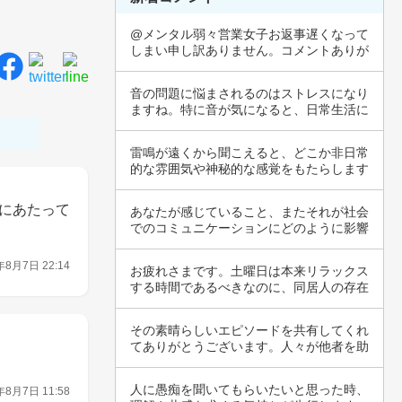
@メンタル弱々営業女子お返事遅くなって
しまい申し訳ありません。コメントありが
とうござ…
音の問題に悩まされるのはストレスになり
ますね。特に音が気になると、日常生活に
も影響が…
雷鳴が遠くから聞こえると、どこか非日常
的な雰囲気や神秘的な感覚をもたらします
ね。自然…
にあたって
あなたが感じていること、またそれが社会
でのコミュニケーションにどのように影響
している…
年8月7日 22:14
お疲れさまです。土曜日は本来リラックス
する時間であるべきなのに、同居人の存在
が気を乱…
その素晴らしいエピソードを共有してくれ
てありがとうございます。人々が他者を助
ける姿を…
人に愚痴を聞いてもらいたいと思った時、
年8月7日 11:58