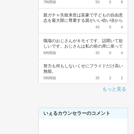
頚がんワ…
7時間前
50
0
9
親ガチャ失敗来世は富豪で子どもの自由意
志を最大限に尊重する親がいい幼い頃から
深夜正座…
45
0
4
職場のおじさんがキモイです、話聞いて欲
しいです。おじさんは私の前の席に座って
いて、い…
6時間前
35
0
4
努力も何もしないくせにプライドだけ高い
無能。
5時間前
35
2
2
もっと見る
いぇるカウンセラーのコメント