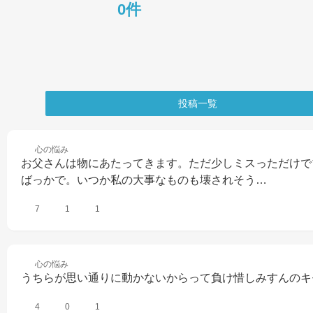
0件
投稿一覧
心の
悩み
お父さんは物にあたってきます。ただ少しミスっただけで
ばっかで。いつか私の大事なものも壊されそう…
7
1
1
心の
悩み
うちらが思い通りに動かないからって負け惜しみすんのキ
4
0
1