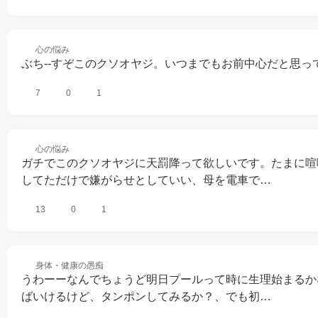
心の
悩み
ぶち--すぞこのクソオヤジ。いつまでもお前中心だと思っ
7
0
1
心の
悩み
ガチでこのクソオヤジに天罰降って欲しいです。たまに喧
してただけで嫌がらせとしていい、母を電車で…
13
0
1
身体・健康の
愚痴
うわーーなんでちょうど明日プールって時に生理始まるか
ばいけるけど、タンポンしてみるか？、でも初…