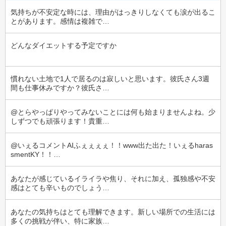
気持ちが不安定な時には、理由がはっきりしなくても涙が出るこ
とがあります。感情は複雑で…
どんなダイエットする予定ですか
慣れない土地で1人で居るのは寂しいと思います。彼氏さん3週
間も仕事休みですか？彼氏さ…
@とらやっぱりやってみないことには何も始まりませんよね。少
しずつでも頑張ります！貴重…
@いぇるコメントAIふぇぇぇぇ！！www出た出た！いぇるharas
smentKY！！…
あなたが感じているイライラや焦り、それに加え、孤独感や不安
感はとても辛いものでしょう…
あなたの気持ちはとても理解できます。新しい場所での生活には
多くの挑戦が伴い、特に家族…