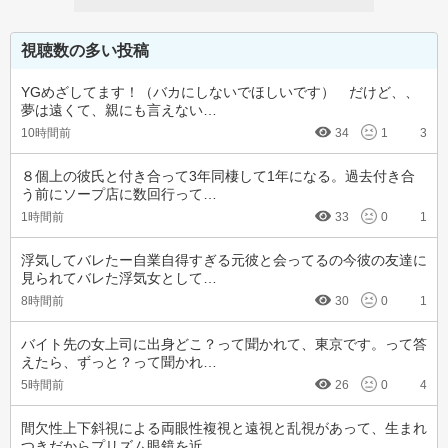
視聴数の多い投稿
YGめざしてます！（バカにしないでほしいです）　だけど、、
夢は遠くて、親にも言えない…
10時間前
34
1
3
８個上の彼氏と付き合って3年同棲して1年になる。過去付き合
う前にソープ店に数回行って…
1時間前
33
0
1
浮気してバレたー自業自得すぎる元彼と会ってるの今彼の友達に
見られてバレた浮気女として…
8時間前
30
0
1
バイト先の女上司に出身どこ？って聞かれて、東京です。って答
えたら、ずっと？って聞かれ…
5時間前
26
0
4
間欠性上下斜視による両眼性複視と遠視と乱視があって、生まれ
つきだからプリズム眼鏡を近…