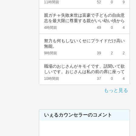
頚がんワ…
11時間前
52
0
9
親ガチャ失敗来世は富豪で子どもの自由意
志を最大限に尊重する親がいい幼い頃から
深夜正座…
4時間前
49
0
4
努力も何もしないくせにプライドだけ高い
無能。
9時間前
39
2
2
職場のおじさんがキモイです、話聞いて欲
しいです。おじさんは私の前の席に座って
いて、い…
10時間前
37
0
4
もっと見る
いぇるカウンセラーのコメント