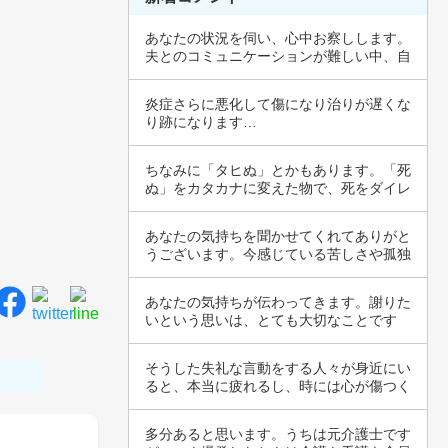
あなたの状況を伺い、心中お察しします。
夫とのコミュニケーションが難しい中、自
己主張を…
炎症さらに悪化して傷になり治りが遅くな
り跡になります…
ちなみに「タヒぬ」とかもあります。「死
ぬ」をカタカナに変えた物で、死をダイレ
クトに伝…
あなたの気持ちを聞かせてくれてありがと
うございます。今感じている苦しさや孤独
は、とて…
あなたの気持ちが伝わってきます。謝りた
いという思いは、とても大切なことです
ね。バスの…
そうした失礼な言動をする人々が身近にい
ると、本当に疲れるし、時には心が傷つく
こともあ…
多分あると思います。うちは元介護士です