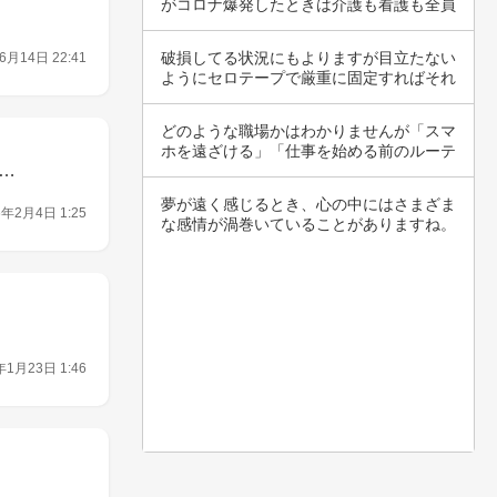
がコロナ爆発したときは介護も看護も全員
重装備で…
破損してる状況にもよりますが目立たない
6月14日 22:41
ようにセロテープで厳重に固定すればそれ
なりに使…
どのような職場かはわかりませんが「スマ
ホを遠ざける」「仕事を始める前のルーテ
…
ィーンド…
夢が遠く感じるとき、心の中にはさまざま
6年2月4日 1:25
な感情が渦巻いていることがありますね。
なぜ辛い…
年1月23日 1:46