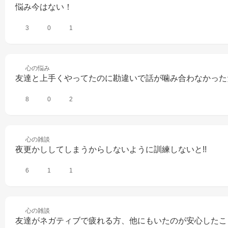
悩み今はない！
3
0
1
心の
悩み
友達と上手くやってたのに勘違いで話が噛み合わなかった
8
0
2
心の
雑談
夜更かししてしまうからしないように訓練しないと!!
6
1
1
心の
雑談
友達がネガティブで疲れる方、他にもいたのが安心したこ