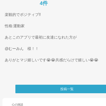
4件
楽観的でポジティブ!!

性格:運動家

あとこのアプリで最初に友達になれた方が

@むーみん　様！！

ありがとマジ嬉しいです😭😭共感だらけで嬉しい😭😭
投稿一覧
心の
雑談