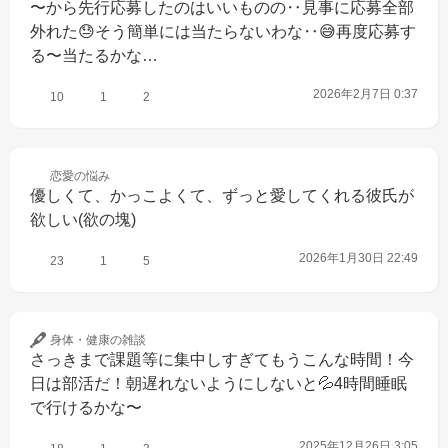
〜から先行応募したのはいいものの‥見事に応募全部
外れた😓そう簡単には当たらないわな‥😅再度応募す
る〜当たるかな…
2026年2月7日 0:37
10
1
2
恋愛の
悩み
優しくて、かっこよくて、ずっと愛してくれる彼氏が
欲しい(欲の塊)
2026年1月30日 22:49
23
1
5
身体・健康の
雑談
さっきまで課題等に集中しすぎてもうこんな時間！今
日は部活だ！朝遅れないようにしないと💦4時間睡眠
で行けるかな〜
2025年12月26日 3:05