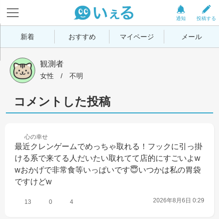
通知
投稿する
新着
おすすめ
マイページ
メール
観測者
女性
 / 
不明
コメントした投稿
心の
幸せ
最近クレンゲームでめっちゃ取れる！フックに引っ掛
ける系で来てる人だいたい取れてて店的にすごいよw
wおかげで非常食等いっぱいです😇いつかは私の胃袋
ですけどw
2026年8月6日 0:29
13
0
4