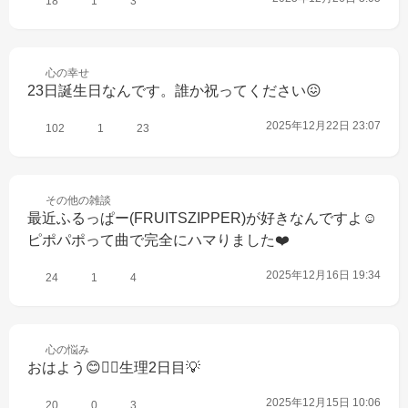
18
1
3
心の
幸せ
23日誕生日なんです。誰か祝ってください😖
2025年12月22日 23:07
102
1
23
その他の
雑談
最近ふるっぱー(FRUITSZIPPER)が好きなんですよ☺️
ピポパポって曲で完全にハマりました❤️
2025年12月16日 19:34
24
1
4
心の
悩み
おはよう😊👍🏽生理2日目💡
2025年12月15日 10:06
20
0
3