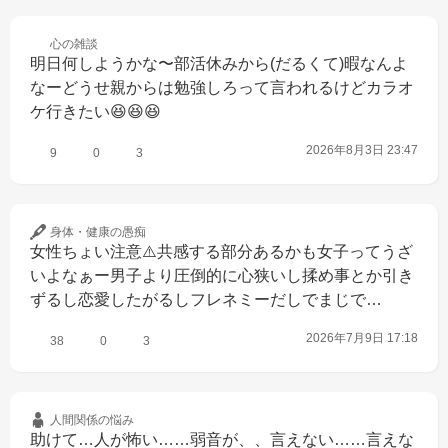
心の
雑談
明日何しようかな〜部活休みから(だるくて)暇なんよ
なーどうせ親からは勉強しろって言われるけどカラオ
ケ行きたい😆😆😆
2026年8月3日 23:47
9
0
3
身体・健康の
愚痴
女性ちょい注意⚠️共感する部分あるかも女子ってうざ
いよなぁー男子より圧倒的に心狭いし揉め事とか引き
ずるし恋愛したがるしフレネミーだしでまじで…
2026年7月9日 17:18
38
0
3
人間関係の
悩み
助けて…人が怖い……弱音が、、言えない……言えな