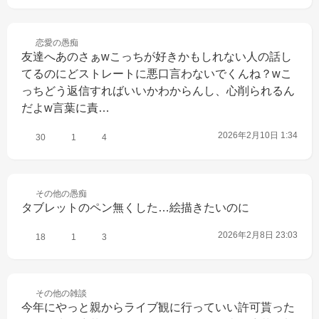
恋愛の
愚痴
友達へあのさぁwこっちが好きかもしれない人の話し
てるのにどストレートに悪口言わないでくんね？wこ
っちどう返信すればいいかわからんし、心削られるん
だよw言葉に責…
2026年2月10日 1:34
30
1
4
その他の
愚痴
タブレットのペン無くした…絵描きたいのに
2026年2月8日 23:03
18
1
3
その他の
雑談
今年にやっと親からライブ観に行っていい許可貰った