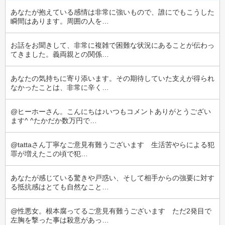
あなたが抱えている感情は非常に強いもので、誰にでもこうした
瞬間はあります。周囲の人を…
お話をお聞きして、非常に複雑で困難な状況にあることが伝わっ
てきました。義両親との関係…
あなたの気持ちに寄り添います。その期待していた支えが得られ
なかったことは、非常に辛く…
@ヒーホーさん。こんにちは♪いつもコメントありがとうござい
ます^ ^たかだか数万円で…
@tattaさん丁寧なご意見有難うございます　生活苦やらによる犯
罪が増えたこの頃で犯…
あなたが感じている驚きや戸惑い、そして相手からの強要に対す
る抵抗感はとても自然なこと…
@性悪女。根本腐ってるご意見有難うございます　ただ2発目で
左胸を撃った事は殺意があっ…