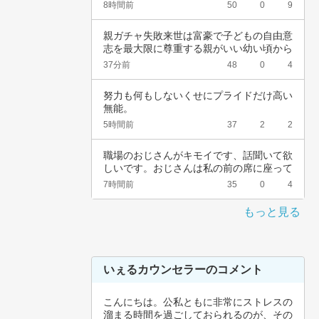
頚がんワ…
8時間前
50
0
9
親ガチャ失敗来世は富豪で子どもの自由意
志を最大限に尊重する親がいい幼い頃から
深夜正座…
37分前
48
0
4
努力も何もしないくせにプライドだけ高い
無能。
5時間前
37
2
2
職場のおじさんがキモイです、話聞いて欲
しいです。おじさんは私の前の席に座って
いて、い…
7時間前
35
0
4
もっと見る
いぇるカウンセラーのコメント
こんにちは。公私ともに非常にストレスの
溜まる時間を過ごしておられるのが、その