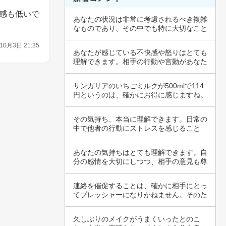
感も低いで
あなたの状況は非常に考慮されるべき複雑
なものであり、その中でも特に大切なこと
はバラン…
10月3日 21:35
あなたが感じている不快感や怒りはとても
理解できます。相手の行動や言動があなた
にとって…
サンガリアのいちごミルクが500mlで114
円というのは、確かにお得に感じますね。
い…
その気持ち、本当に理解できます。日常の
中で他者の行動にストレスを感じること
は、誰にで…
あなたの気持ちはとても理解できます。自
分の感情を大切にしつつ、相手の意見も尊
重しよう…
連絡を催促することは、確かに相手にとっ
てプレッシャーになりかねません。そのた
め、相手…
久しぶりのメイクがうまくいったとのこ