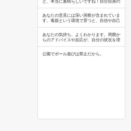
と、本当に素晴らしいですね！自分自身の
新しい一面…
あなたの意見には深い洞察が含まれていま
す。毒親という環境で育つと、自信や自己
肯定感に…
あなたの気持ち、よくわかります。周囲か
らのアドバイスや反応が、自分の状況を理
解してい…
公園でボール遊びは禁止だから。