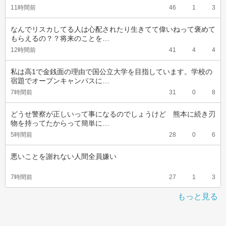
11時間前
46
1
3
なんでリスカしてる人は心配されたり生きてて偉いねって褒めて
もらえるの？？将来のことを…
12時間前
41
4
4
私は高1で金銭面の理由で国公立大学を目指しています。学校の
宿題でオープンキャンパスに…
7時間前
31
0
8
どうせ警察が正しいって事になるのでしょうけど　熊本に続き刃
物を持ってたからって簡単に…
5時間前
28
0
6
悪いことを謝れない人間全員嫌い
7時間前
27
1
3
もっと見る