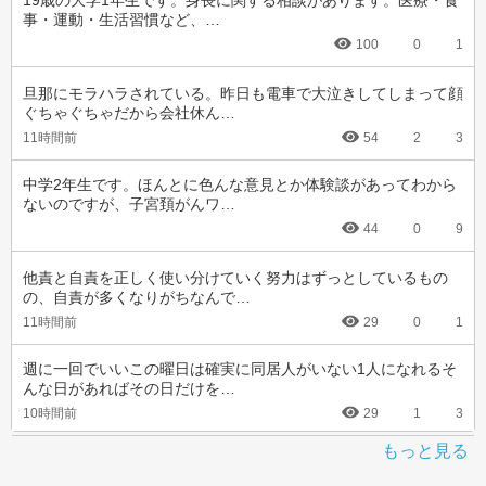
19歳の大学1年生です。身長に関する相談があります。医療・食
事・運動・生活習慣など、…
100
0
1
旦那にモラハラされている。昨日も電車で大泣きしてしまって顔
ぐちゃぐちゃだから会社休ん…
11時間前
54
2
3
中学2年生です。ほんとに色んな意見とか体験談があってわから
ないのですが、子宮頚がんワ…
44
0
9
他責と自責を正しく使い分けていく努力はずっとしているもの
の、自責が多くなりがちなんで…
11時間前
29
0
1
週に一回でいいこの曜日は確実に同居人がいない1人になれるそ
んな日があればその日だけを…
10時間前
29
1
3
もっと見る