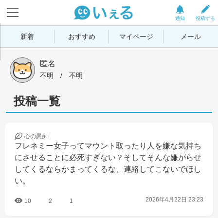
通知
投稿する
新着
おすすめ
マイページ
メール
匿名
不明
 / 
不明
投稿一覧
心の
愚痴
フレネミー女子ってマウント取ったり人を嫌な気持ち
にさせることに必死すぎない？そしてそんな嫌がらせ
してくるならかまってくるな、連絡してこないでほし
い。
2026年4月22日 23:23
10
2
1