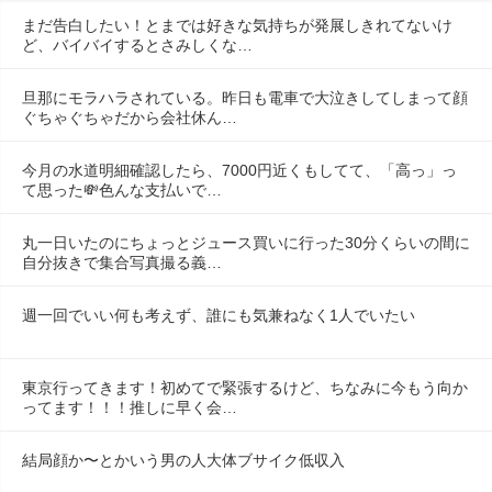
まだ告白したい！とまでは好きな気持ちが発展しきれてないけ
ど、バイバイするとさみしくな…
旦那にモラハラされている。昨日も電車で大泣きしてしまって顔
ぐちゃぐちゃだから会社休ん…
今月の水道明細確認したら、7000円近くもしてて、「高っ」っ
て思った💸色んな支払いで…
丸一日いたのにちょっとジュース買いに行った30分くらいの間に
自分抜きで集合写真撮る義…
週一回でいい何も考えず、誰にも気兼ねなく1人でいたい
東京行ってきます！初めてで緊張するけど、ちなみに今もう向か
ってます！！！推しに早く会…
結局顔か〜とかいう男の人大体ブサイク低収入