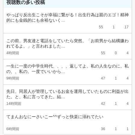
視聴数の多い投稿
やっぱり反出生こそが幸福に繋がる！出生行為は親のエゴ！精神
的にも金銭的にも余裕ないく…
55
1
17
この前、男友達と電話をしていたら突然、「お前男から結構嫌わ
れてるよ。」と言われました…
4時間前
55
0
4
一生に一度の中学生時代、、、、返してよ。私の人生なのに。私
の、、私の。一度でいいから…
9時間前
47
1
4
先日、同居人が管理しているお金を運用していたものに利益が出
た。と、私に言ってきた。結…
14時間前
42
1
4
てまんおなにーさいこー^^ずっと快楽に溺れてたい
6時間前
36
1
1