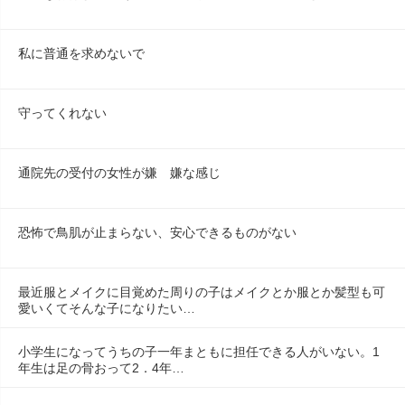
私に普通を求めないで
守ってくれない
通院先の受付の女性が嫌　嫌な感じ
恐怖で鳥肌が止まらない、安心できるものがない
最近服とメイクに目覚めた周りの子はメイクとか服とか髪型も可
愛いくてそんな子になりたい…
小学生になってうちの子一年まともに担任できる人がいない。1
年生は足の骨おって2．4年…