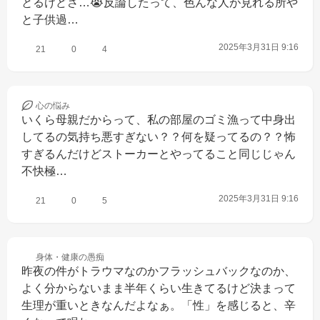
とるけどさ…😭反論したって、色んな人が見れる所や
と子供過…
2025年3月31日 9:16
21
0
4
心の
悩み
いくら母親だからって、私の部屋のゴミ漁って中身出
してるの気持ち悪すぎない？？何を疑ってるの？？怖
すぎるんだけどストーカーとやってること同じじゃん
不快極…
2025年3月31日 9:16
21
0
5
身体・健康の
愚痴
昨夜の件がトラウマなのかフラッシュバックなのか、
よく分からないまま半年くらい生きてるけど決まって
生理が重いときなんだよなぁ。「性」を感じると、辛