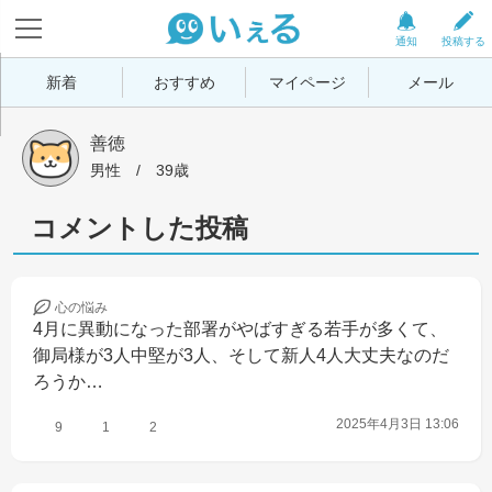
通知
投稿する
新着
おすすめ
マイページ
メール
善徳
男性
 / 
39歳
コメントした投稿
心の
悩み
4月に異動になった部署がやばすぎる若手が多くて、
御局様が3人中堅が3人、そして新人4人大丈夫なのだ
ろうか…
2025年4月3日 13:06
9
1
2