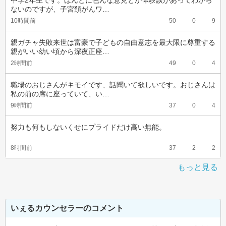
中学2年生です。ほんとに色んな意見とか体験談があってわから
ないのですが、子宮頚がんワ…
10時間前
50
0
9
親ガチャ失敗来世は富豪で子どもの自由意志を最大限に尊重する
親がいい幼い頃から深夜正座…
2時間前
49
0
4
職場のおじさんがキモイです、話聞いて欲しいです。おじさんは
私の前の席に座っていて、い…
9時間前
37
0
4
努力も何もしないくせにプライドだけ高い無能。
8時間前
37
2
2
もっと見る
いぇるカウンセラーのコメント