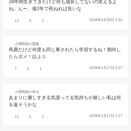
28年間生きてきたけど何も成長してないの笑えるよ
ね。んー、後2年で死ねれば良いな
2026年3月30日 2:34
13
0
1
人間関係の
愚痴
馬鹿だけど何度も同じ事されたら学習するね！期待し
たらダメ！以上☺️
2026年1月27日 3:27
7
0
1
人間関係の
幸せ
あまりに優しすぎる気遣ってる気持ちが嬉しい私は何
を返そうかな
2026年1月17日 1:17
12
0
1