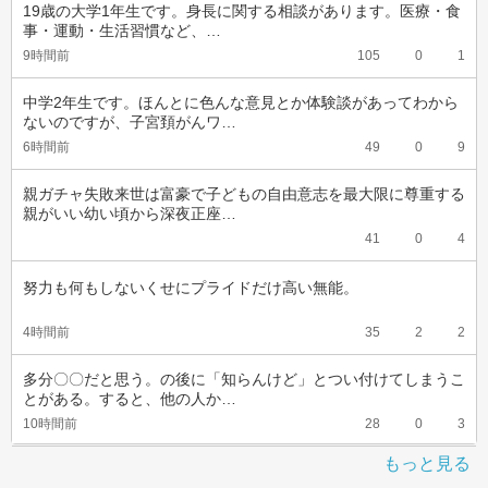
19歳の大学1年生です。身長に関する相談があります。医療・食
事・運動・生活習慣など、…
9時間前
105
0
1
中学2年生です。ほんとに色んな意見とか体験談があってわから
ないのですが、子宮頚がんワ…
6時間前
49
0
9
親ガチャ失敗来世は富豪で子どもの自由意志を最大限に尊重する
親がいい幼い頃から深夜正座…
41
0
4
努力も何もしないくせにプライドだけ高い無能。
4時間前
35
2
2
多分〇〇だと思う。の後に「知らんけど」とつい付けてしまうこ
とがある。すると、他の人か…
10時間前
28
0
3
もっと見る