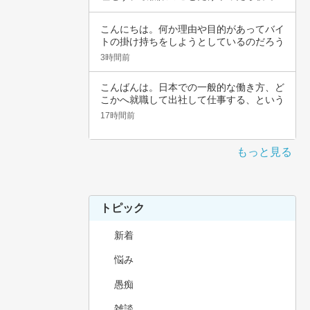
いんじゃ…
こんにちは。何か理由や目的があってバイ
トの掛け持ちをしようとしているのだろう
と思いま…
3時間前
こんばんは。日本での一般的な働き方、ど
こかへ就職して出社して仕事する、という
職種では…
17時間前
もっと見る
トピック
新着
悩み
愚痴
雑談