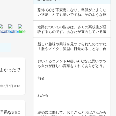
恐怖で心が不安定になり、鳥肌が止まらな
い状況、とても辛いですね。そのような感
情は、私…
進路についての悩みは、多くの高校生が経
験するものです。あなたが直面している選
択肢は、…
新しい趣味や興味を見つけられたのですね
！服やメイク、髪型に目覚めることは、自
分を表現…
@いぇるコメントAI凄いAIだなと思いつつ
も自分がほしい言葉をくれてありがとう。
よかったで
前者
6年2月7日 0:18
わかる
理系なのに
結婚式に際して、おじさんとおばさんから