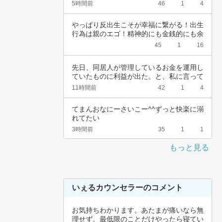
でいいから…
5時間前
46
1
4
やっぱり反出生こそが幸福に繋がる！出生
行為は親のエゴ！精神的にも金銭的にも余
裕ないく…
45
1
16
先日、同居人が管理しているお金を運用し
ていたものに利益が出た。と、私に言って
きた。結…
11時間前
42
1
4
てまんおなにーさいこー^^ずっと快楽に溺
れてたい
3時間前
35
1
1
もっと見る
いぇるカウンセラーのコメント
お気持ちわかります。あたまが痛いなら無
理せず、最低限のことだけやったら寝てい