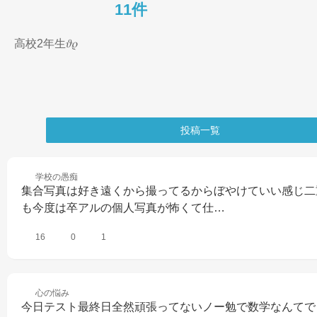
11件
高校2年生𝜗𝜚
投稿一覧
学校の
愚痴
集合写真は好き遠くから撮ってるからぼやけていい感じ二
も今度は卒アルの個人写真が怖くて仕…
16
0
1
心の
悩み
今日テスト最終日全然頑張ってないノー勉で数学なんてで