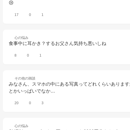
😢
17
0
1
心の
悩み
食事中に耳かき？するお父さん気持ち悪いしね
8
0
1
その他の
雑談
みなさん、スマホの中にある写真ってどれくらいありますか？私は
とかいっぱいでなか…
20
0
3
心の
悩み