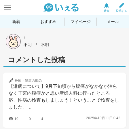
通知
投稿する
新着
おすすめ
マイページ
メール
r
不明
 / 
不明
コメントした投稿
身体・健康の
悩み
【淋病について】9月下旬頃から腹痛がなかなか治ら
なく子宮内膜症かと思い産婦人科に行ったところ一
応、性病の検査もしましょう！ということで検査をし
ました。…
2025年10月11日 0:42
19
0
4