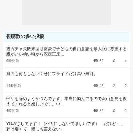
視聴数の多い投稿
親ガチャ失敗来世は富豪で子どもの自由意志を最大限に尊重する
親がいい幼い頃から深夜正座…
9時間前
52
0
4
努力も何もしないくせにプライドだけ高い無能。
14時間前
43
2
2
部活を辞めようか悩んでます。本当に悩んでるので沢山意見を教
えてくれると嬉しいです。中…
4時間前
35
0
2
YGめざしてます！（バカにしないでほしいです）　だけど、、
夢は遠くて、親にも言えない…