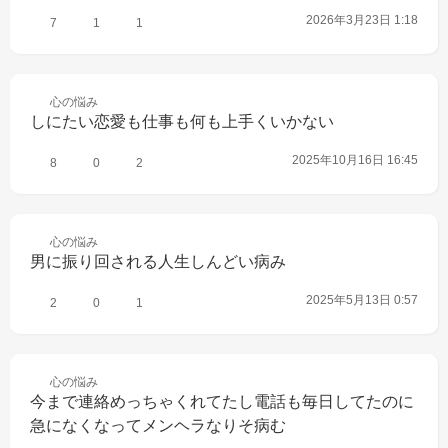
2026年3月23日 1:18
7
1
1
心の
悩み
しにたい恋愛も仕事も何も上手くいかない
2025年10月16日 16:45
8
0
2
心の
悩み
男に振り回される人生しんどい病み
2025年5月13日 0:57
2
0
1
心の
悩み
今まで連絡めっちゃくれてたし電話も毎日してたのに
急になくなってメンヘラなりそ病む