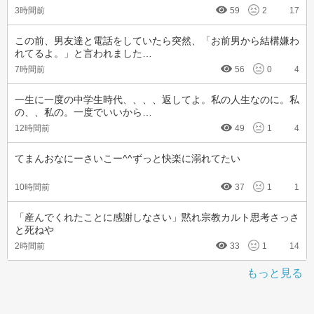
3時間前
59
2
17
この前、男友達と電話をしていたら突然、「お前男から結構嫌わ
れてるよ。」と言われました…
7時間前
56
0
4
一生に一度の中学生時代、、、、返してよ。私の人生なのに。私
の、、私の。一度でいいから…
12時間前
49
1
4
てまんおなにーさいこー^^ずっと快楽に溺れてたい
10時間前
37
1
1
「産んでくれたことに感謝しなさい」黙れ宗教カルト思考さっさ
と死ねや
2時間前
33
1
14
もっと見る