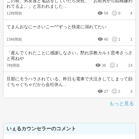
この前、男友達と電話をしていたら突然、「お前男から結構嫌わ
れてるよ。」と言われました…
12時間前
59
0
4
てまんおなにーさいこー^^ずっと快楽に溺れてたい
15時間前
40
1
1
「産んでくれたことに感謝しなさい」黙れ宗教カルト思考さっさ
と死ねや
7時間前
36
1
14
旦那にモラハラされている。昨日も電車で大泣きしてしまって顔
ぐちゃぐちゃだから会社休ん…
27
2
3
もっと見る
いぇるカウンセラーのコメント