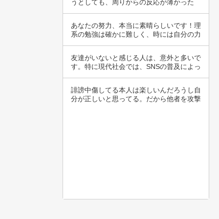
うとしても、周りからの反応が薄かった
り、自分自…
あなたの努力、本当に素晴らしいです！理
系の勉強は確かに難しく、時には自分の力
不足を感…
友達がいないと感じる人は、意外と多いで
す。特に現代社会では、SNSの普及によっ
て表面…
誹謗中傷してる本人は楽しいんだろうし自
分が正しいと思ってる。だから他者を攻撃
しても罪…