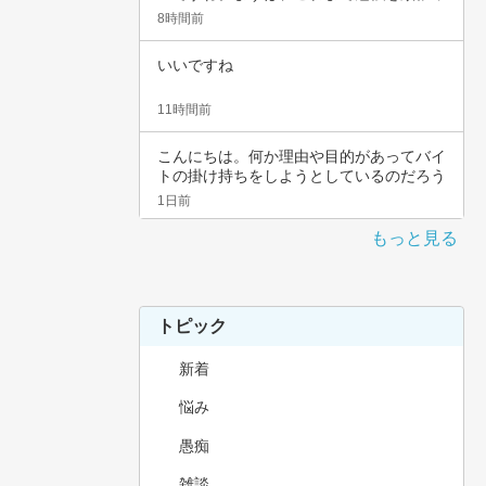
てこられ…
8時間前
いいですね
11時間前
こんにちは。何か理由や目的があってバイ
トの掛け持ちをしようとしているのだろう
と思いま…
1日前
もっと見る
トピック
新着
悩み
愚痴
雑談