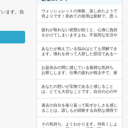
ウォッシュレットの体験、楽しめたようで
ています。自
何よりです！初めての使用は新鮮で、思っ
ていた以…
疲れが取れない状態が続くと、心身に負担
をかけてしまいますよね。不規則な生活や
睡眠不足…
あなたが抱えている悩みはとても理解でき
ます。憧れを持って入部した部活である一
方、参加…
お盆休みの間に感じている複雑な気持ち、
お察しします。仕事の疲れが残る中で、家
族との出…
あなたの想いが宝物であると感じること
は、とても大切なことです。自分の心の中
にある情熱…
過去の自分を振り返って恥ずかしさを感じ
ることは、誰しもが経験する自然な感情で
す。特に…
その気持ち、よくわかります。仲良くしよ