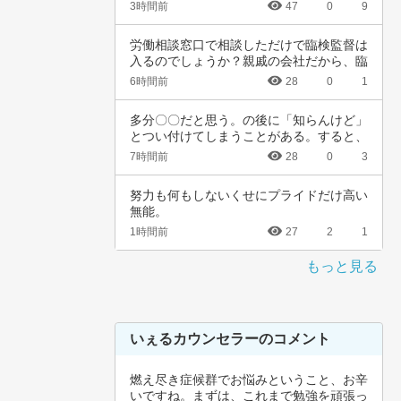
頚がんワ…
3時間前
47
0
9
労働相談窓口で相談しただけで臨検監督は
入るのでしょうか？親戚の会社だから、臨
検監督に…
6時間前
28
0
1
多分〇〇だと思う。の後に「知らんけど」
とつい付けてしまうことがある。すると、
他の人か…
7時間前
28
0
3
努力も何もしないくせにプライドだけ高い
無能。
1時間前
27
2
1
もっと見る
いぇるカウンセラーのコメント
燃え尽き症候群でお悩みということ、お辛
いですね。まずは、これまで勉強を頑張っ