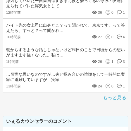
浮気してバレたー自業自得すぎる元彼と会ってるの今彼の友達に
見られてバレた浮気女として…
12時間前
36
0
1
バイト先の女上司に出身どこ？って聞かれて、東京です。って答
えたら、ずっと？って聞かれ…
10時間前
27
0
4
朝からするような話しじゃないけど昨日のことで日頃からの想い
がますます強くなった。私は…
1時間前
26
1
3
…切実な思いなのですが…夫と掴み合いの喧嘩をして一時的に実
家に避難していますが…実家…
13時間前
24
0
1
もっと見る
いぇるカウンセラーのコメント