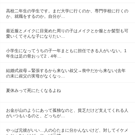
高校二年生の学生です。まだ大学に行くのか、専門学校に行くの
か、就職をするのか。自分が…
最近服とメイクに目覚めた周りの子はメイクとか服とか髪型も可
愛いくてそんな子になりたい…
小学生になってうちの子一年まともに担任できる人がいない。1
年生は足の骨おって2．4年…
結婚式叔母→緊張するから来ない叔父→喪中だから来ない(去年
の末に叔父の実母がなくなっ…
夏休みって死にたくなるよね
お金が山のようにあって孤独なのと、貧乏だけど支えてくれる人
がいつもいるのと、どっちが…
やっぱ元彼がいい…人の心たまに分かんないけど、対してイケメ