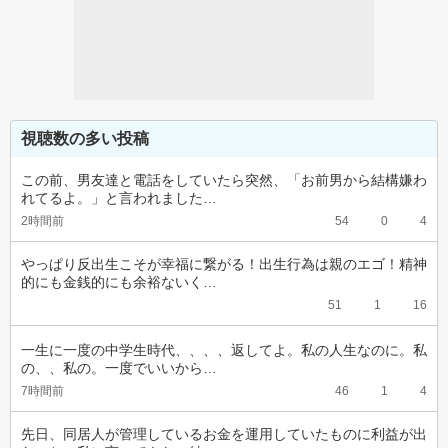
視聴数の多い投稿
この前、男友達と電話をしていたら突然、「お前男から結構嫌わ
れてるよ。」と言われました…
2時間前
54
0
4
やっぱり反出生こそが幸福に繋がる！出生行為は親のエゴ！精神
的にも金銭的にも余裕ないく…
51
1
16
一生に一度の中学生時代、、、、返してよ。私の人生なのに。私
の、、私の。一度でいいから…
7時間前
46
1
4
先日、同居人が管理しているお金を運用していたものに利益が出