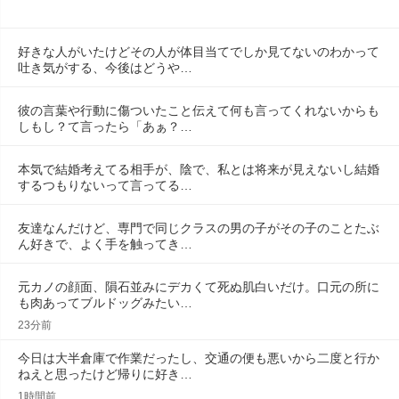
好きな人がいたけどその人が体目当てでしか見てないのわかって
吐き気がする、今後はどうや…
彼の言葉や行動に傷ついたこと伝えて何も言ってくれないからも
しもし？て言ったら「あぁ？…
本気で結婚考えてる相手が、陰で、私とは将来が見えないし結婚
するつもりないって言ってる…
友達なんだけど、専門で同じクラスの男の子がその子のことたぶ
ん好きで、よく手を触ってき…
元カノの顔面、隕石並みにデカくて死ぬ肌白いだけ。口元の所に
も肉あってブルドッグみたい…
23分前
今日は大半倉庫で作業だったし、交通の便も悪いから二度と行か
ねえと思ったけど帰りに好き…
1時間前