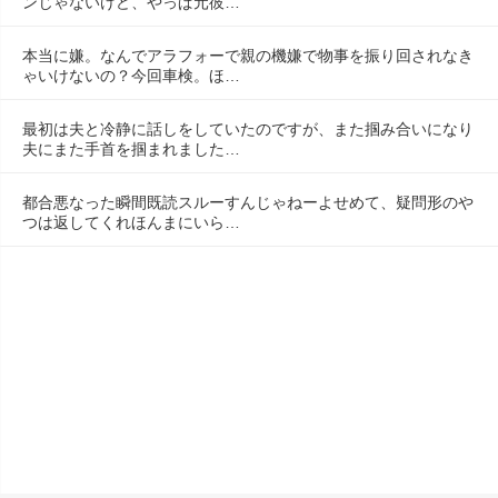
ンじゃないけど、やっぱ元彼…
本当に嫌。なんでアラフォーで親の機嫌で物事を振り回されなき
ゃいけないの？今回車検。ほ…
最初は夫と冷静に話しをしていたのですが、また掴み合いになり
夫にまた手首を掴まれました…
都合悪なった瞬間既読スルーすんじゃねーよせめて、疑問形のや
つは返してくれほんまにいら…