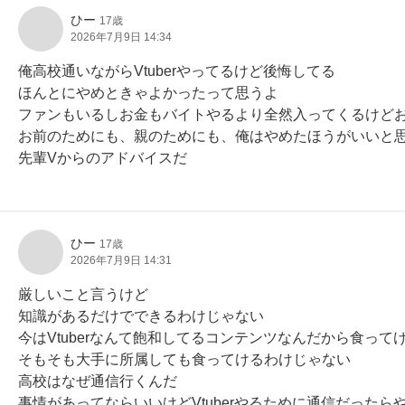
ひー
17歳
2026年7月9日 14:34
俺高校通いながらVtuberやってるけど後悔してる

ほんとにやめときゃよかったって思うよ

ファンもいるしお金もバイトやるより全然入ってくるけどお
お前のためにも、親のためにも、俺はやめたほうがいいと思
先輩Vからのアドバイスだ
ひー
17歳
2026年7月9日 14:31
厳しいこと言うけど

知識があるだけでできるわけじゃない

今はVtuberなんて飽和してるコンテンツなんだから食って
そもそも大手に所属しても食ってけるわけじゃない

高校はなぜ通信行くんだ

事情があってならいいけどVtuberやるために通信だったらや