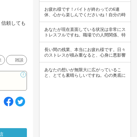
が入り混じ…
お疲れ様です！バイトが終わっての6連
休、心から楽しんでくださいね！自分の時
間を楽しむ…
・信頼しても
あなたが現在直面している状況は非常にス
トレスフルですね。職場での人間関係、特
にあなた…
長い間の残業、本当にお疲れ様です。日々
のストレスが積み重なると、心身に悪影響
来
雑談
を及ぼし…
あなたの想いが無限大に広がっているこ
と、とても素晴らしいですね。心の奥底に
2
湧き上がる…