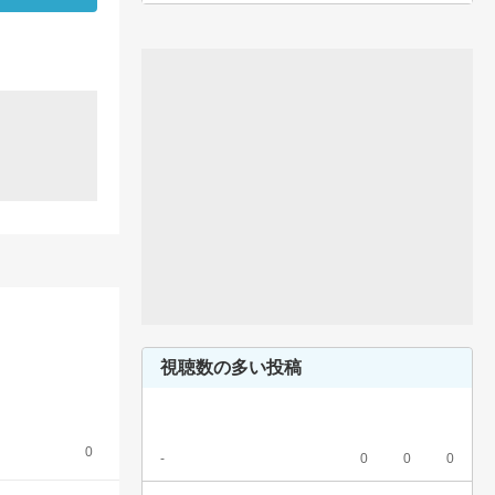
視聴数の多い投稿
0
-
0
0
0