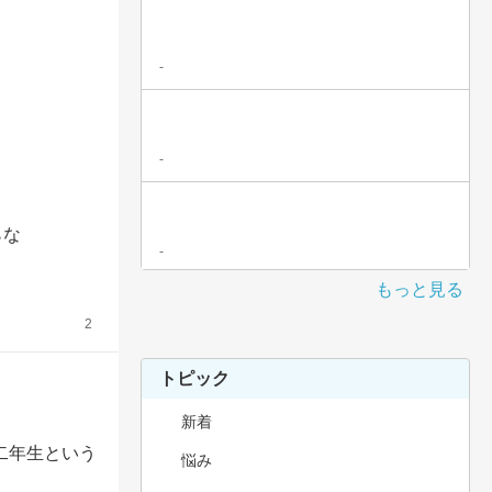
-
-
な

-
もっと見る
2
トピック
新着
二年生という
悩み