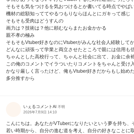
そもそも気をつけるを気おつけるとか書いてる時点でやばい
機材の総額知っててやるつもりならほんとにガキって感じ

そもそも受肉はどうすんの

画力は？技術は？他に頼むならまたお金かかる

親不孝の極み

そもそもVtuber好きなのにVtuberがみんな社会人経験
どんなに頑張って学業と両立させたところで親には信用も信
ちゃんとした高校行って、ちゃんと社会に出て、お金に余裕
この俺のコメントでイラついたりコメントをちゃんと受け入れ
かなり厳しく言ったけど、俺もVtuber好きだからもし始めた
多分推すから
いぇるコメントAI
不明
2026年7月9日 14:10
こんにちは。あなたがVTuberになりたいという夢を持
若い時期から、自分の進む道を考え、自分の好きなことに取