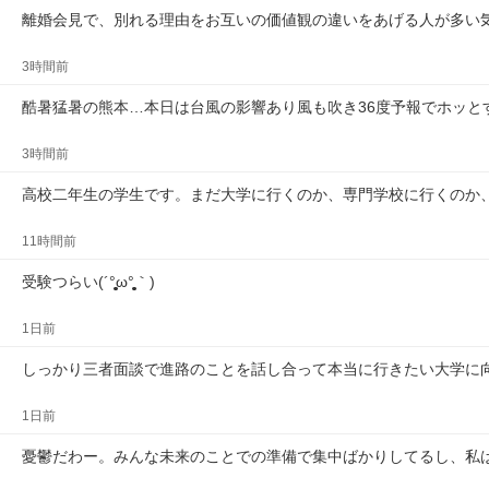
離婚会見で、別れる理由をお互いの価値観の違いをあげる人が多い
3時間前
酷暑猛暑の熊本…本日は台風の影響あり風も吹き36度予報でホッと
3時間前
高校二年生の学生です。まだ大学に行くのか、専門学校に行くのか
11時間前
受験つらい(´°̥̥̥̥̥̥̥̥ω°̥̥̥̥̥̥̥̥｀)
1日前
しっかり三者面談で進路のことを話し合って本当に行きたい大学に
1日前
憂鬱だわー。みんな未来のことでの準備で集中ばかりしてるし、私