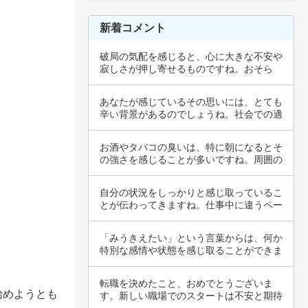
新着コメント
破局の気配を感じると、心に大きな不安や
寂しさが押し寄せるものですね。おそら
く、あなた…
あなたが感じているその思いには、とても
辛い背景があるのでしょうね。社会での適
応が難し…
お酒やタバコの臭いは、特に朝になるとそ
の強さを感じることが多いですね。周囲の
環境や自…
自分の状況をしっかりと感じ取っているこ
とが伝わってきますね。仕事中に違うペー
スで動い…
「みうきえたい」という言葉からは、何か
特別な感情や状態を感じ取ることができま
すね。お…
転職を決めたこと、おめでとうございま
始めようとも
す。新しい職場でのスタートは不安と期待