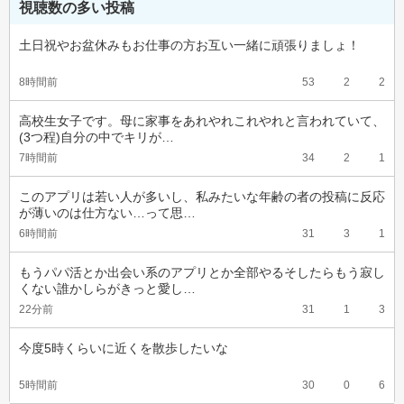
視聴数の多い投稿
土日祝やお盆休みもお仕事の方お互い一緒に頑張りましょ！
8時間前
53
2
2
高校生女子です。母に家事をあれやれこれやれと言われていて、
(3つ程)自分の中でキリが…
7時間前
34
2
1
このアプリは若い人が多いし、私みたいな年齢の者の投稿に反応
が薄いのは仕方ない…って思…
6時間前
31
3
1
もうパパ活とか出会い系のアプリとか全部やるそしたらもう寂し
くない誰かしらがきっと愛し…
22分前
31
1
3
今度5時くらいに近くを散歩したいな
5時間前
30
0
6