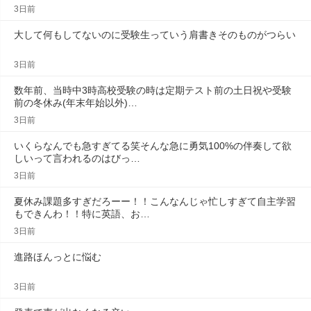
3日前
大して何もしてないのに受験生っていう肩書きそのものがつらい
3日前
数年前、当時中3時高校受験の時は定期テスト前の土日祝や受験
前の冬休み(年末年始以外)…
3日前
いくらなんでも急すぎてる笑そんな急に勇気100%の伴奏して欲
しいって言われるのはびっ…
3日前
夏休み課題多すぎだろーー！！こんなんじゃ忙しすぎて自主学習
もできんわ！！特に英語、お…
3日前
進路ほんっとに悩む
3日前