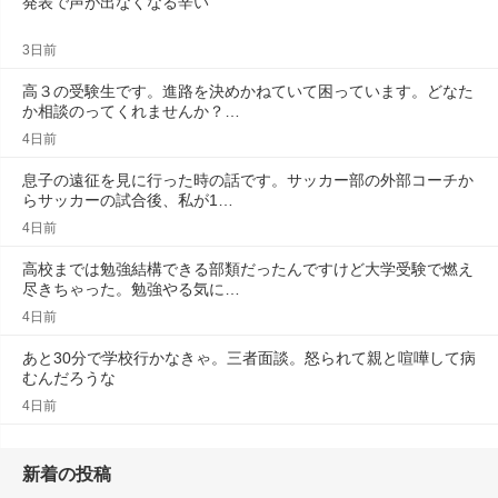
発表で声が出なくなる辛い
3日前
高３の受験生です。進路を決めかねていて困っています。どなた
か相談のってくれませんか？…
4日前
息子の遠征を見に行った時の話です。サッカー部の外部コーチか
らサッカーの試合後、私が1…
4日前
高校までは勉強結構できる部類だったんですけど大学受験で燃え
尽きちゃった。勉強やる気に…
4日前
あと30分で学校行かなきゃ。三者面談。怒られて親と喧嘩して病
むんだろうな
4日前
新着の投稿