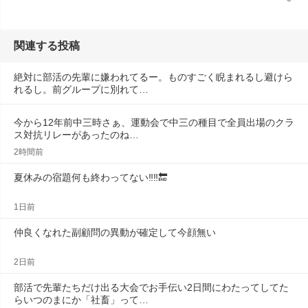
関連する投稿
絶対に部活の先輩に嫌われてるー。ものすごく睨まれるし避けら
れるし。前グループに別れて…
今から12年前中三時さぁ、運動会で中三の種目で全員出場のクラ
ス対抗リレーがあったのね…
2時間前
夏休みの宿題何も終わってない‼️‼️🔚
1日前
仲良くなれた副顧問の異動が確定して今顔無い
2日前
部活で先輩たちだけ出る大会でお手伝い2日間にわたってしてた
らいつのまにか「社畜」って…