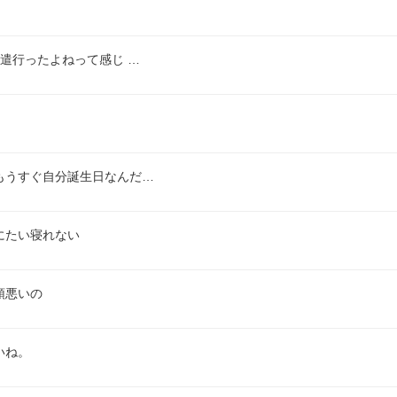
遣行ったよねって感じ …
もうすぐ自分誕生日なんだ…
にたい寝れない
頭悪いの
いね。