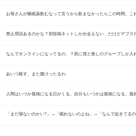
お母さんが睡眠薬飲むなって言うから飲まなかったらこの時間。こ
禁止用語あるのかな？初投稿ネットしか出会えない…だけどデブス
なんでオンラインになってるの、？前に僕と推しのグループしか入
あいつ殺す。また腹けったるわ
人間はいつか孤独になる日がくる。自分もいつかは孤独になる。孤
「まだ寝ないのかい?」→「眠れないのよね」→「なんで起きてるの