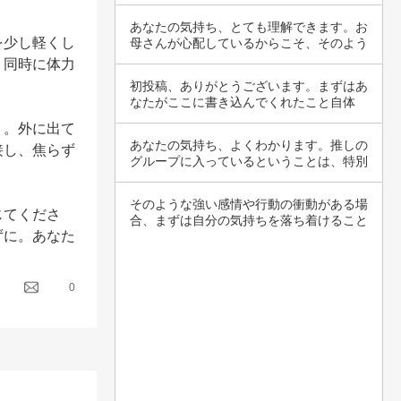
迷惑を伝…
あなたの気持ち、とても理解できます。お
を少し軽くし
母さんが心配しているからこそ、そのよう
に言って…
、同時に体力
初投稿、ありがとうございます。まずはあ
なたがここに書き込んでくれたこと自体
が、1歩を…
う。外に出て
あなたの気持ち、よくわかります。推しの
接し、焦らず
グループに入っているということは、特別
なつなが…
そのような強い感情や行動の衝動がある場
じてくださ
合、まずは自分の気持ちを落ち着けること
ずに。あなた
が大切で…
0