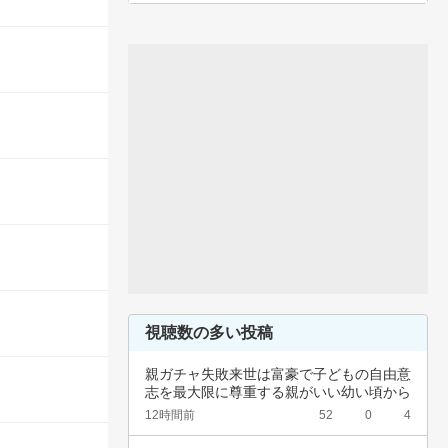
視聴数の多い投稿
親ガチャ失敗来世は富豪で子どもの自由意
志を最大限に尊重する親がいい幼い頃から
深夜正座…
12時間前
52
0
4