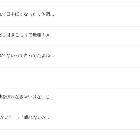
れで日中眠くなったり体調…
だし引きこもりで無理！メ…
れてないって言ってたよね…
独を慣れなきゃいけないじ…
かい?」→「眠れないか…