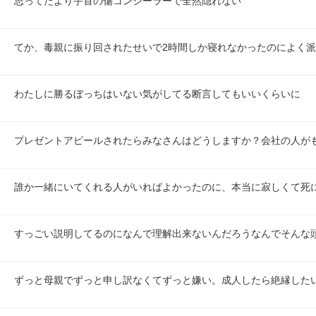
思ってたより手首の傷コンシーラーで全然隠れない
てか、毒親に振り回されたせいで2時間しか寝れなかったのによく派
わたしに勝るぼっちはいない気がしてる断言してもいいくらいに
プレゼントアピールされたらみなさんはどうしますか？会社の人が
誰か一緒にいてくれる人がいればよかったのに、本当に寂しくて死
すっごい説明してるのになんで理解出来ないんだろうなんでそんな
ずっと母親でずっと申し訳なくてずっと嫌い。成人したら絶縁した