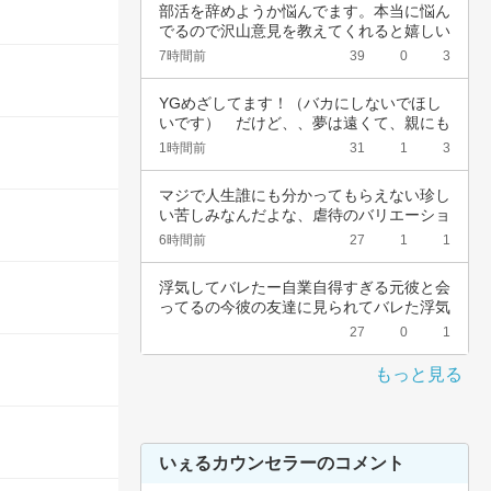
部活を辞めようか悩んでます。本当に悩ん
でるので沢山意見を教えてくれると嬉しい
です。中…
7時間前
39
0
3
YGめざしてます！（バカにしないでほし
いです）　だけど、、夢は遠くて、親にも
言えない…
1時間前
31
1
3
マジで人生誰にも分かってもらえない珍し
い苦しみなんだよな、虐待のバリエーショ
ンも体の…
6時間前
27
1
1
浮気してバレたー自業自得すぎる元彼と会
ってるの今彼の友達に見られてバレた浮気
女として…
27
0
1
もっと見る
いぇるカウンセラーのコメント