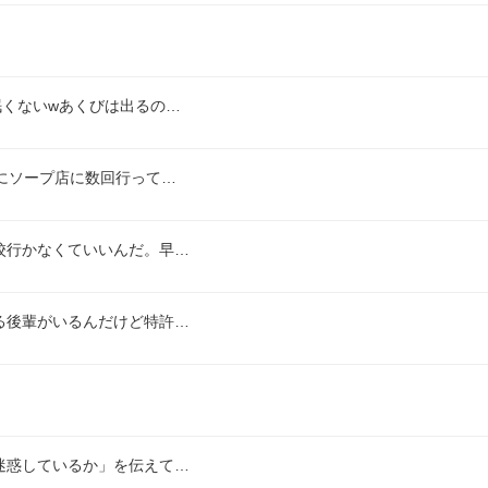
眠くないwあくびは出るの…
にソープ店に数回行って…
校行かなくていいんだ。早…
る後輩がいるんだけど特許…
迷惑しているか」を伝えて…