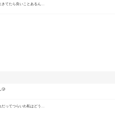
生きてたら良いことあるん…
🥲
れだってつらいわ私はどう…