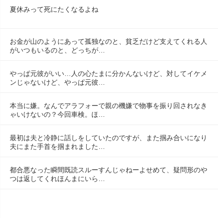
夏休みって死にたくなるよね
お金が山のようにあって孤独なのと、貧乏だけど支えてくれる人
がいつもいるのと、どっちが…
やっぱ元彼がいい…人の心たまに分かんないけど、対してイケメ
ンじゃないけど、やっぱ元彼…
本当に嫌。なんでアラフォーで親の機嫌で物事を振り回されなき
ゃいけないの？今回車検。ほ…
最初は夫と冷静に話しをしていたのですが、また掴み合いになり
夫にまた手首を掴まれました…
都合悪なった瞬間既読スルーすんじゃねーよせめて、疑問形のや
つは返してくれほんまにいら…