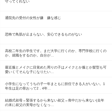
守ってくれない
通院先の受付の女性が嫌　嫌な感じ
恐怖で鳥肌が止まらない、安心できるものがない
高校二年生の学生です。まだ大学に行くのか、専門学校に行くの
か、就職をするのか。自分が…
最近服とメイクに目覚めた周りの子はメイクとか服とか髪型も可
愛いくてそんな子になりたい…
小学生になってうちの子一年まともに担任できる人がいない。1
年生は足の骨おって2．4年…
結婚式叔母→緊張するから来ない叔父→喪中だから来ない(去年
の末に叔父の実母がなくなっ…