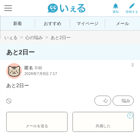
通知
投稿する
新着
おすすめ
マイページ
メール
いぇる
心の悩み
あと2日ー
あと2日ー
2
匿名
不明
2026年7月9日 7:17
あと2日ー
心
悩み
0
メールを送る
共感した