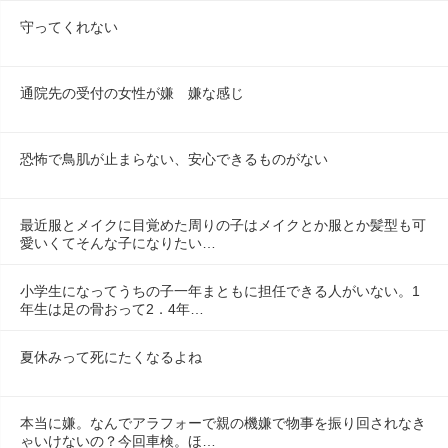
守ってくれない
通院先の受付の女性が嫌　嫌な感じ
恐怖で鳥肌が止まらない、安心できるものがない
最近服とメイクに目覚めた周りの子はメイクとか服とか髪型も可
愛いくてそんな子になりたい…
小学生になってうちの子一年まともに担任できる人がいない。1
年生は足の骨おって2．4年…
夏休みって死にたくなるよね
本当に嫌。なんでアラフォーで親の機嫌で物事を振り回されなき
ゃいけないの？今回車検。ほ…