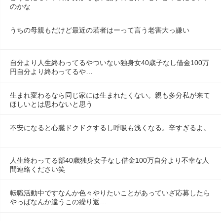
のかな
うちの母親もだけど最近の若者はーって言う老害大っ嫌い
自分より人生終わってるやついない独身女40歳子なし借金100万
円自分より終わってるや…
生まれ変わるなら同じ家には生まれたくない。親も多分私が来て
ほしいとは思わないと思う
不安になると心臓ドクドクするし呼吸も浅くなる。辛すぎるよ。
人生終わってる部40歳独身女子なし借金100万自分より不幸な人
間連絡ください笑
転職活動中ですなんか色々やりたいことがあっていざ応募したら
やっぱなんか違うこの繰り返…