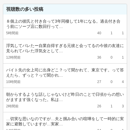
視聴数の多い投稿
８個上の彼氏と付き合って3年同棲して1年になる。過去付き合
う前にソープ店に数回行って…
5時間前
40
1
1
浮気してバレたー自業自得すぎる元彼と会ってるの今彼の友達に
見られてバレた浮気女として…
12時間前
36
0
1
バイト先の女上司に出身どこ？って聞かれて、東京です。って答
えたら、ずっと？って聞かれ…
10時間前
27
0
4
朝からするような話しじゃないけど昨日のことで日頃からの想い
がますます強くなった。私は…
2時間前
26
1
3
…切実な思いなのですが…夫と掴み合いの喧嘩をして一時的に実
家に避難していますが…実家…