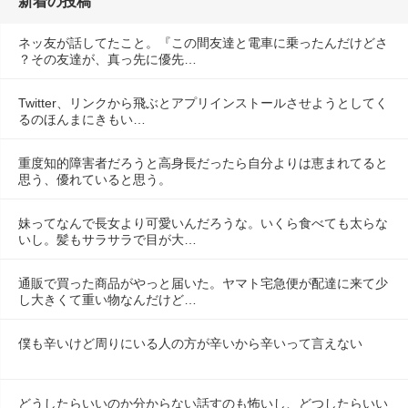
新着の投稿
ネッ友が話してたこと。『この間友達と電車に乗ったんだけどさ
？その友達が、真っ先に優先…
Twitter、リンクから飛ぶとアプリインストールさせようとしてく
るのほんまにきもい…
重度知的障害者だろうと高身長だったら自分よりは恵まれてると
思う、優れていると思う。
妹ってなんで長女より可愛いんだろうな。いくら食べても太らな
いし。髪もサラサラで目が大…
通販で買った商品がやっと届いた。ヤマト宅急便が配達に来て少
し大きくて重い物なんだけど…
僕も辛いけど周りにいる人の方が辛いから辛いって言えない
どうしたらいいのか分からない話すのも怖いし、どつしたらいい