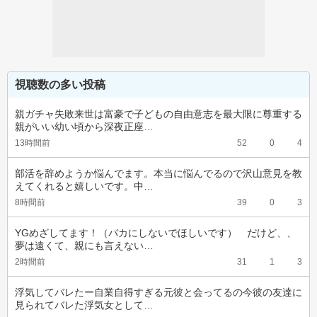
視聴数の多い投稿
親ガチャ失敗来世は富豪で子どもの自由意志を最大限に尊重する
親がいい幼い頃から深夜正座…
13時間前
52
0
4
部活を辞めようか悩んでます。本当に悩んでるので沢山意見を教
えてくれると嬉しいです。中…
8時間前
39
0
3
YGめざしてます！（バカにしないでほしいです）　だけど、、
夢は遠くて、親にも言えない…
2時間前
31
1
3
浮気してバレたー自業自得すぎる元彼と会ってるの今彼の友達に
見られてバレた浮気女として…