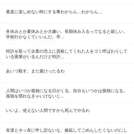
素直に楽しめない時にする事わからん…わからん…
冬休みとか夏休みとか大嫌い。長期休み入るってなると嬉しい、
学校行かなくていいんだ。早…
特許を取って企業の売上に貢献してくれた人をゴミ呼ばわりして
いる後輩がいるんだけど特許…
あいつ殺す。また腹けったるわ
人間はいつか孤独になる日がくる。自分もいつかは孤独になる。
孤独を慣れなきゃいけないじ…
いいよ。使えない人間ですから死んでやるわ
友達とネッ友に申し訳ないな、嫉妬してごめんしたくないのにし