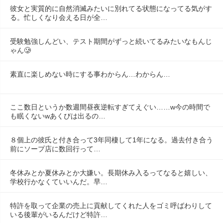
彼女と実質的に自然消滅みたいに別れてる状態になってる気がす
る。忙しくなり会える日が全…
受験勉強しんどい、テスト期間がずっと続いてるみたいなもんじ
ゃん🥲
素直に楽しめない時にする事わからん…わからん…
ここ数日というか数週間昼夜逆転すぎてえぐい……w今の時間で
も眠くないwあくびは出るの…
８個上の彼氏と付き合って3年同棲して1年になる。過去付き合う
前にソープ店に数回行って…
冬休みとか夏休みとか大嫌い。長期休み入るってなると嬉しい、
学校行かなくていいんだ。早…
特許を取って企業の売上に貢献してくれた人をゴミ呼ばわりして
いる後輩がいるんだけど特許…