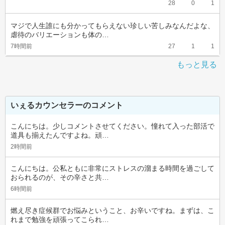
28
0
1
マジで人生誰にも分かってもらえない珍しい苦しみなんだよな、
虐待のバリエーションも体の…
7時間前
27
1
1
もっと見る
いぇるカウンセラーのコメント
こんにちは。少しコメントさせてください。憧れて入った部活で
道具も揃えたんですよね。頑…
2時間前
こんにちは。公私ともに非常にストレスの溜まる時間を過ごして
おられるのが、その辛さと共…
6時間前
燃え尽き症候群でお悩みということ、お辛いですね。まずは、こ
れまで勉強を頑張ってこられ…