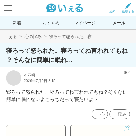
通知
投稿する
新着
おすすめ
マイページ
メール
いぇる
心の悩み
寝ろって怒られた。寝...
寝ろって怒られた。寝ろってね言われてもね
？そんなに簡単に眠れ…
7
⟡
不明
2026年7月9日 2:15
寝ろって怒られた。寝ろってね言われてもね？そんなに
簡単に眠れないよこっちだって寝たいよ？
心
悩み
0