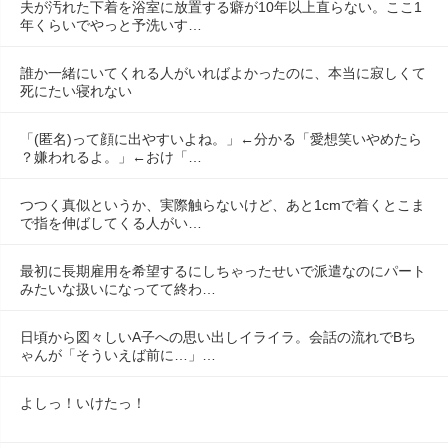
夫が汚れた下着を浴室に放置する癖が10年以上直らない。ここ1
年くらいでやっと予洗いす…
誰か一緒にいてくれる人がいればよかったのに、本当に寂しくて
死にたい寝れない
「(匿名)って顔に出やすいよね。」←分かる「愛想笑いやめたら
？嫌われるよ。」←おけ「…
つつく真似というか、実際触らないけど、あと1cmで着くとこま
で指を伸ばしてくる人がい…
最初に長期雇用を希望するにしちゃったせいで派遣なのにパート
みたいな扱いになってて終わ…
日頃から図々しいA子への思い出しイライラ。会話の流れでBち
ゃんが「そういえば前に…」…
よしっ！いけたっ！