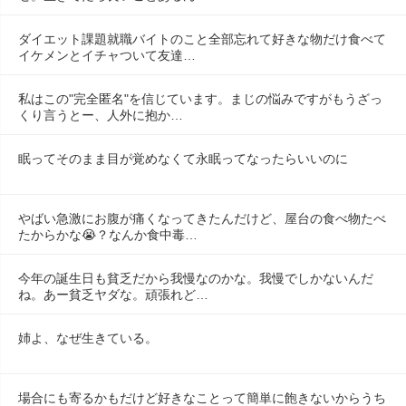
ダイエット課題就職バイトのこと全部忘れて好きな物だけ食べて
イケメンとイチャついて友達…
私はこの"完全匿名"を信じています。まじの悩みですがもうざっ
くり言うとー、人外に抱か…
眠ってそのまま目が覚めなくて永眠ってなったらいいのに
やばい急激にお腹が痛くなってきたんだけど、屋台の食べ物たべ
たからかな😭？なんか食中毒…
今年の誕生日も貧乏だから我慢なのかな。我慢でしかないんだ
ね。あー貧乏ヤダな。頑張れど…
姉よ、なぜ生きている。
場合にも寄るかもだけど好きなことって簡単に飽きないからうち