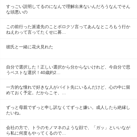
すっごい説明してるのになんで理解出来ないんだろうなんでそん
な頭悪いの
この前行った派遣先のことボロクソ言ってあんなところもう行か
ねえわって言ってたくせに募…
彼氏と一緒に花火見れた
自分で選択した！正しい選択から分からないけれど、今自分で思
うベストな選択！40歳約2…
一方的な憧れで好きな人がバイト先にいるんだけど、心の中に留
めておく予定。だからこそ、…
ずっと母親でずっと申し訳なくてずっと嫌い。成人したら絶縁し
たいね。
会社の方で、トラのモノマネのような顔で、「ガッ」といいなが
ら私に何度もやってくるので…