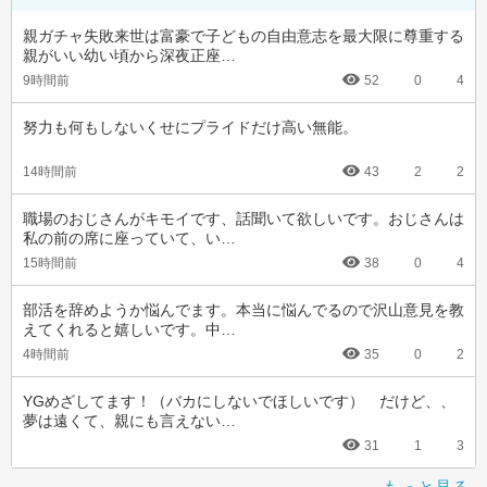
親ガチャ失敗来世は富豪で子どもの自由意志を最大限に尊重する
親がいい幼い頃から深夜正座…
9時間前
52
0
4
努力も何もしないくせにプライドだけ高い無能。
14時間前
43
2
2
職場のおじさんがキモイです、話聞いて欲しいです。おじさんは
私の前の席に座っていて、い…
15時間前
38
0
4
部活を辞めようか悩んでます。本当に悩んでるので沢山意見を教
えてくれると嬉しいです。中…
4時間前
35
0
2
YGめざしてます！（バカにしないでほしいです）　だけど、、
夢は遠くて、親にも言えない…
31
1
3