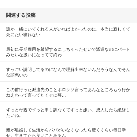
関連する投稿
誰か一緒にいてくれる人がいればよかったのに、本当に寂しくて
死にたい寝れない
最初に長期雇用を希望するにしちゃったせいで派遣なのにパート
みたいな扱いになってて終わ…
すっごい説明してるのになんで理解出来ないんだろうなんでそん
な頭悪いの
この前行った派遣先のことボロクソ言ってあんなところもう行か
ねえわって言ってたくせに募…
ずっと母親でずっと申し訳なくてずっと嫌い。成人したら絶縁し
たいね。
親が離婚して生活からパパがいなくなったら驚くくらい毎日幸
せ。生きてたら良いことあるん…