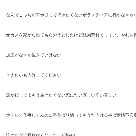
なんでこっちがアポ取って行きたくないボランティアに行かなきゃ
元カノを家から出てもらおうとしたけど結局荒れてしまい、やむを
加工がなきゃ生きていけない
きえたいもう許してください
誰か殺してよもう生きたくない死にたい寂しい辛い苦しい
ホテルで仕事してんのに手首ばり切ってもうたうけるやば情緒不安
泣きすぎて寝れなくなった、2時やぞ