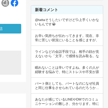
新着コメント
@tattaそうしたいですけど💦上手くいかな
いもんです😭
お辛い気持ちが伝わってきます。現在、非
常に苦しい状況にいることを感じますが、
あなたの…
ラインなどの会話手段では、相手の顔が見
えないから「文字」で感情を読み取る。な
ので間違…
眠れないことは辛いですよね。多くの人が
経験する悩みで、特にストレスや不安が原
因となる…
パート側としても、パートなのになぜ社員
と同じ仕事をさせられているのだろうか…
という状…
あなたが感じているLINEやDMでのコミュ
ニケーションの難しさ、分かります。特に