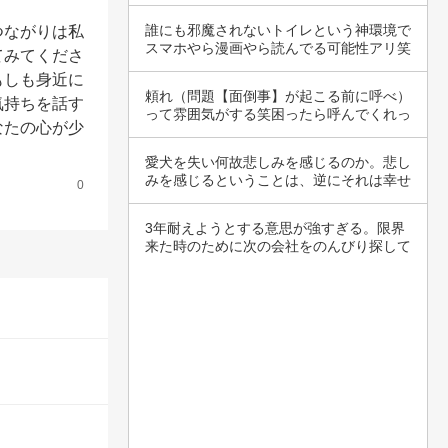
関西…
誰にも邪魔されないトイレという神環境で
つながりは私
スマホやら漫画やら読んでる可能性アリ笑
てみてくださ
長時間ず…
もしも身近に
頼れ（問題【面倒事】が起こる前に呼べ）
気持ちを話す
って雰囲気がする笑困ったら呼んでくれっ
なたの心が少
て雰囲気…
愛犬を失い何故悲しみを感じるのか。悲し
みを感じるということは、逆にそれは幸せ
0
で沢山だ…
3年耐えようとする意思が強すぎる。限界
来た時のために次の会社をのんびり探して
おいてく…