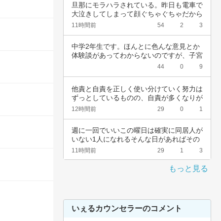
旦那にモラハラされている。昨日も電車で
大泣きしてしまって顔ぐちゃぐちゃだから
会社休ん…
11時間前
54
2
3
中学2年生です。ほんとに色んな意見とか
体験談があってわからないのですが、子宮
頚がんワ…
44
0
9
他責と自責を正しく使い分けていく努力は
ずっとしているものの、自責が多くなりが
ちなんで…
12時間前
29
0
1
週に一回でいいこの曜日は確実に同居人が
いない1人になれるそんな日があればその
日だけを…
11時間前
29
1
3
もっと見る
いぇるカウンセラーのコメント