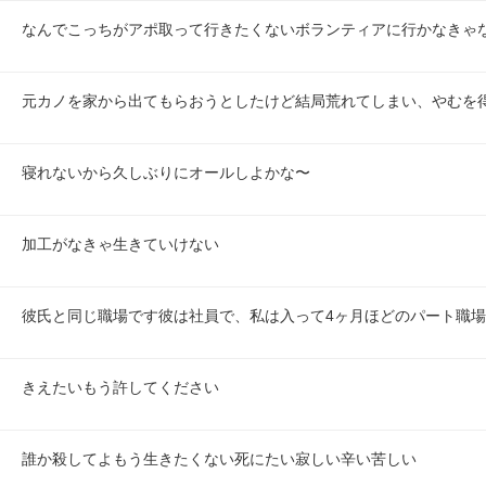
なんでこっちがアポ取って行きたくないボランティアに行かなきゃ
元カノを家から出てもらおうとしたけど結局荒れてしまい、やむを
寝れないから久しぶりにオールしよかな〜
加工がなきゃ生きていけない
彼氏と同じ職場です彼は社員で、私は入って4ヶ月ほどのパート職
きえたいもう許してください
誰か殺してよもう生きたくない死にたい寂しい辛い苦しい