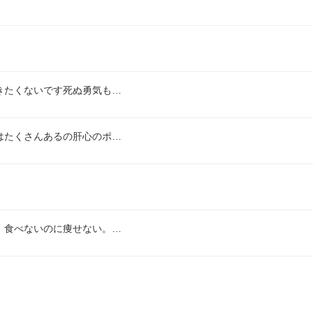
きたくないです死ぬ勇気も…
はたくさんあるの肝心のポ…
。食べないのに痩せない。…