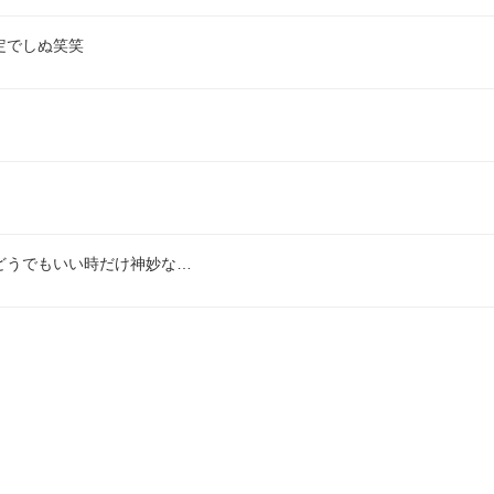
定でしぬ笑笑
どうでもいい時だけ神妙な…