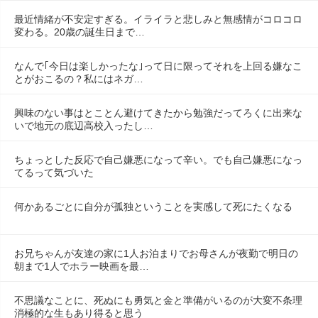
最近情緒が不安定すぎる。イライラと悲しみと無感情がコロコロ
変わる。20歳の誕生日まで…
なんで｢今日は楽しかったな｣って日に限ってそれを上回る嫌なこ
とがおこるの？私にはネガ…
興味のない事はとことん避けてきたから勉強だってろくに出来な
いで地元の底辺高校入ったし…
ちょっとした反応で自己嫌悪になって辛い。でも自己嫌悪になっ
てるって気づいた
何かあるごとに自分が孤独ということを実感して死にたくなる
お兄ちゃんが友達の家に1人お泊まりでお母さんが夜勤で明日の
朝まで1人でホラー映画を最…
不思議なことに、死ぬにも勇気と金と準備がいるのが大変不条理
消極的な生もあり得ると思う