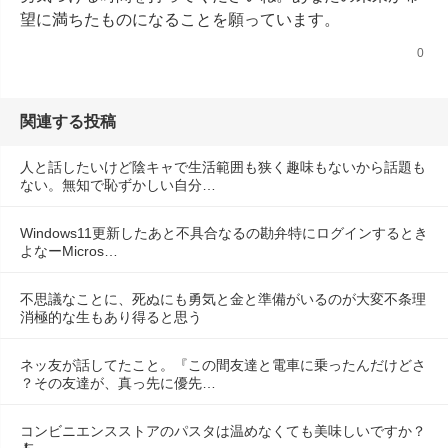
望に満ちたものになることを願っています。
0
関連する投稿
人と話したいけど陰キャで生活範囲も狭く趣味もないから話題も
ない。無知で恥ずかしい自分…
Windows11更新したあと不具合なるの勘弁特にログインするとき
よなーMicros…
不思議なことに、死ぬにも勇気と金と準備がいるのが大変不条理
消極的な生もあり得ると思う
ネッ友が話してたこと。『この間友達と電車に乗ったんだけどさ
？その友達が、真っ先に優先…
コンビニエンスストアのパスタは温めなくても美味しいですか？