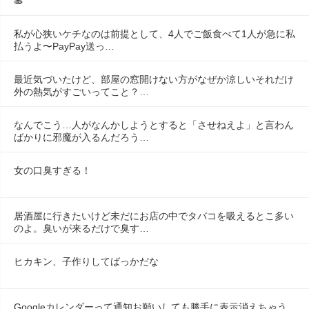
🍝
私が心狭いケチなのは前提として、4人でご飯食べて1人が急に私
払うよ〜PayPay送っ…
最近気づいたけど、部屋の窓開けない方がなぜか涼しいそれだけ
外の熱気がすごいってこと？…
なんでこう…人がなんかしようとすると「させねえよ」と言わん
ばかりに邪魔が入るんだろう…
女の口臭すぎる！
居酒屋に行きたいけど未だにお店の中でタバコを吸えるとこ多い
のよ。臭いが来るだけで臭す…
ヒカキン、子作りしてばっかだな
Googleカレンダーって通知お願いしても勝手に表示消えちゃう