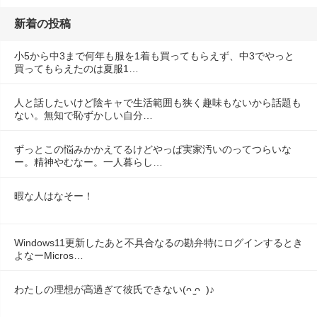
新着の投稿
小5から中3まで何年も服を1着も買ってもらえず、中3でやっと
買ってもらえたのは夏服1…
人と話したいけど陰キャで生活範囲も狭く趣味もないから話題も
ない。無知で恥ずかしい自分…
ずっとこの悩みかかえてるけどやっぱ実家汚いのってつらいな
ー。精神やむなー。一人暮らし…
暇な人はなそー！
Windows11更新したあと不具合なるの勘弁特にログインするとき
よなーMicros…
わたしの理想が高過ぎて彼氏できない(ᴖ ̫ᴖ  )♪