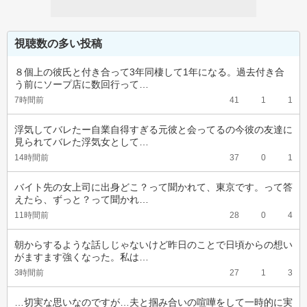
視聴数の多い投稿
８個上の彼氏と付き合って3年同棲して1年になる。過去付き合
う前にソープ店に数回行って…
7時間前
41
1
1
浮気してバレたー自業自得すぎる元彼と会ってるの今彼の友達に
見られてバレた浮気女として…
14時間前
37
0
1
バイト先の女上司に出身どこ？って聞かれて、東京です。って答
えたら、ずっと？って聞かれ…
11時間前
28
0
4
朝からするような話しじゃないけど昨日のことで日頃からの想い
がますます強くなった。私は…
3時間前
27
1
3
…切実な思いなのですが…夫と掴み合いの喧嘩をして一時的に実