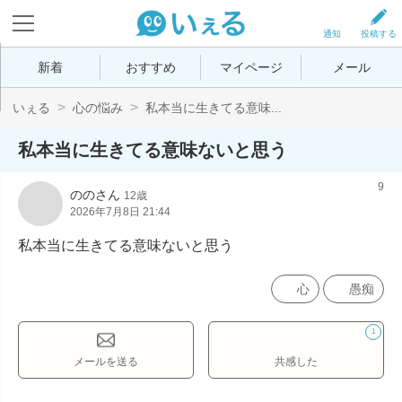
通知
投稿する
新着
おすすめ
マイページ
メール
いぇる
心の悩み
私本当に生きてる意味...
私本当に生きてる意味ないと思う
9
ののさん
12歳
2026年7月8日 21:44
私本当に生きてる意味ないと思う
心
愚痴
1
メールを送る
共感した