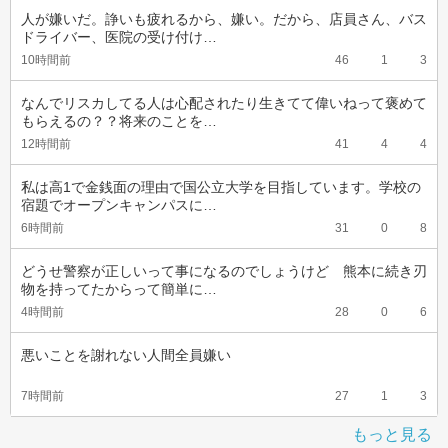
人が嫌いだ。諍いも疲れるから、嫌い。だから、店員さん、バス
ドライバー、医院の受け付け…
10時間前
46
1
3
なんでリスカしてる人は心配されたり生きてて偉いねって褒めて
もらえるの？？将来のことを…
12時間前
41
4
4
私は高1で金銭面の理由で国公立大学を目指しています。学校の
宿題でオープンキャンパスに…
6時間前
31
0
8
どうせ警察が正しいって事になるのでしょうけど　熊本に続き刃
物を持ってたからって簡単に…
4時間前
28
0
6
悪いことを謝れない人間全員嫌い
7時間前
27
1
3
もっと見る