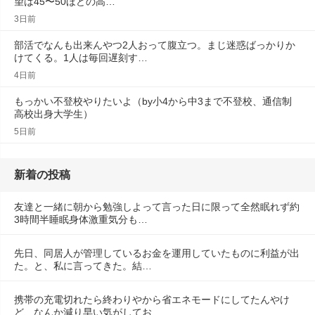
望は45〜50ほどの高…
3日前
部活でなんも出来んやつ2人おって腹立つ。まじ迷惑ばっかりか
けてくる。1人は毎回遅刻す…
4日前
もっかい不登校やりたいよ（by小4から中3まで不登校、通信制
高校出身大学生）
5日前
新着の投稿
友達と一緒に朝から勉強しよって言った日に限って全然眠れず約
3時間半睡眠身体激重気分も…
先日、同居人が管理しているお金を運用していたものに利益が出
た。と、私に言ってきた。結…
携帯の充電切れたら終わりやから省エネモードにしてたんやけ
ど、なんか減り早い気がしてお…