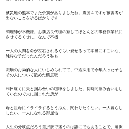
被災地の熊本でまた余震がありましたね。震度４ですが被害者が
出ないことを祈るばかりです…
調理師が不機嫌。お前店長代理の癖してほとんどの事務作業私に
させてるくせに、なんで不機…
一人の人間を命が左右されるぐらい愛せるって本当にすごいな、
純粋な子だったんだろう私も…
職場のお局的な人にいじめられてて、中途採用で今年入った子も
その人について舐めた態度取…
昨日遅くに夫と掴み合いの喧嘩をしました。長時間掴み合いをし
ていたので夫に掴まれた所が…
母と祖母にイライラするとうぶん、関わりたくない。一人暮らし
したい。一人になれる部屋借…
人生の分岐点だろう選択肢で迷うのは誰にでもあることで、選択