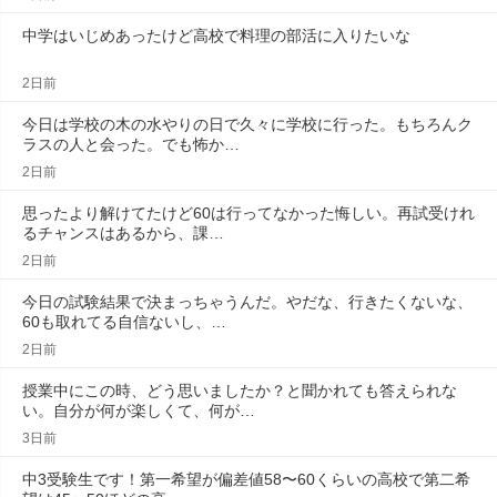
中学はいじめあったけど高校で料理の部活に入りたいな
2日前
今日は学校の木の水やりの日で久々に学校に行った。もちろんク
ラスの人と会った。でも怖か…
2日前
思ったより解けてたけど60は行ってなかった悔しい。再試受けれ
るチャンスはあるから、課…
2日前
今日の試験結果で決まっちゃうんだ。やだな、行きたくないな、
60も取れてる自信ないし、…
2日前
授業中にこの時、どう思いましたか？と聞かれても答えられな
い。自分が何が楽しくて、何が…
3日前
中3受験生です！第一希望が偏差値58〜60くらいの高校で第二希