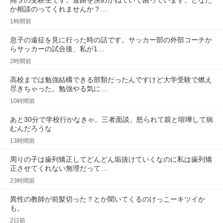
高３の受験生です。進路を決めかねていて困っています。どなた
か相談のってくれませんか？…
1時間前
息子の遠征を見に行った時の話です。サッカー部の外部コーチか
らサッカーの試合後、私が1…
2時間前
高校までは勉強結構できる部類だったんですけど大学受験で燃え
尽きちゃった。勉強やる気に…
10時間前
あと30分で学校行かなきゃ。三者面談。怒られて親と喧嘩して病
むんだろうな
13時間前
周りの子は歯列矯正してどんどん垢抜けていくなのに私は歯列矯
正させてくれない無理だって…
23時間前
異性の教師が前髪切った？とか聞いてくるのけっこーキツイか
も。
2日前