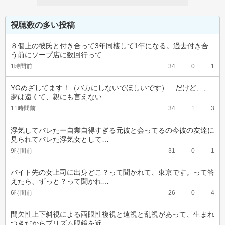
視聴数の多い投稿
８個上の彼氏と付き合って3年同棲して1年になる。過去付き合
う前にソープ店に数回行って…
1時間前
34
0
1
YGめざしてます！（バカにしないでほしいです）　だけど、、
夢は遠くて、親にも言えない…
11時間前
34
1
3
浮気してバレたー自業自得すぎる元彼と会ってるの今彼の友達に
見られてバレた浮気女として…
9時間前
31
0
1
バイト先の女上司に出身どこ？って聞かれて、東京です。って答
えたら、ずっと？って聞かれ…
6時間前
26
0
4
間欠性上下斜視による両眼性複視と遠視と乱視があって、生まれ
つきだからプリズム眼鏡を近…