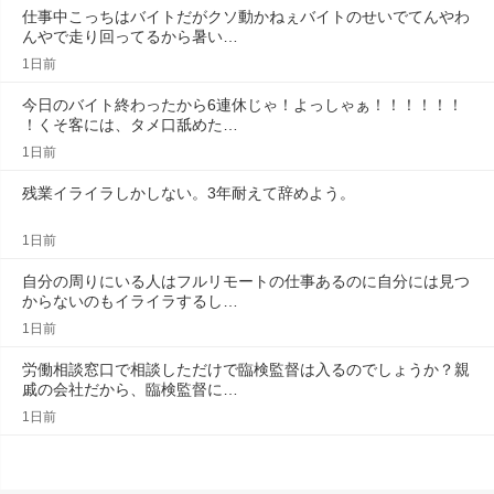
仕事中こっちはバイトだがクソ動かねぇバイトのせいでてんやわ
んやで走り回ってるから暑い…
1日前
今日のバイト終わったから6連休じゃ！よっしゃぁ！！！！！！
！くそ客には、タメ口舐めた…
1日前
残業イライラしかしない。3年耐えて辞めよう。
1日前
自分の周りにいる人はフルリモートの仕事あるのに自分には見つ
からないのもイライラするし…
1日前
労働相談窓口で相談しただけで臨検監督は入るのでしょうか？親
戚の会社だから、臨検監督に…
1日前