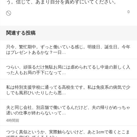
う。信じて、あまり自分を責めずにいてください。
0
関連する投稿
只今、繁忙期中。ずっと働いている感じ。明後日、誕生日。今年
はプレゼントあるかな？一日…
つらい、頑張るだけ無駄お局には虐められてるし中途の新しく入
った人もお局の手下になって…
私は特別支援学校に通ってる高校生です。私は免疫系の病気で少
しでも風邪ひいたりしたら悪…
夫と同じ会社、別店舗で働いてるんだけど、夫の帰りがめっちゃ
遅いの仕事が終わらないって…
4時間前
つつく真似というか、実際触らないけど、あと1cmで着くとこま