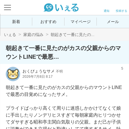
通知
投稿する
新着
おすすめ
マイページ
メール
いぇる
家庭の悩み
朝起きて一番に見たの...
朝起きて一番に見たのがカスの父親からのマ
ウントLINEで最悪…
5
おくびょうなサメ
不明
2026年7月8日 8:17
朝起きて一番に見たのがカスの父親からのマウントLINE
で最悪の目覚めになったサメ。

プライドばっかり高くて周りに迷惑しかかけてなくて娘
に手出したりノンデリヒスすぎて毎朝家庭内ヒリつかせ
てダサすぎる昭和亭主関白気取りの父親。まだ己が子供
に説教ができる立場だと勘違いしてて痛すぎるサメ。吐