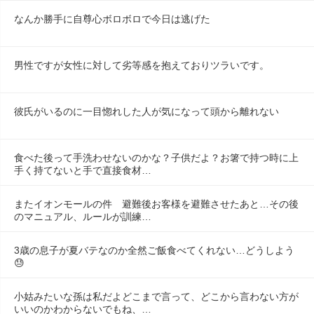
なんか勝手に自尊心ボロボロで今日は逃げた
男性ですが女性に対して劣等感を抱えておりツラいです。
彼氏がいるのに一目惚れした人が気になって頭から離れない
食べた後って手洗わせないのかな？子供だよ？お箸で持つ時に上
手く持てないと手で直接食材…
またイオンモールの件　避難後お客様を避難させたあと…その後
のマニュアル、ルールが訓練…
3歳の息子が夏バテなのか全然ご飯食べてくれない…どうしよう
😓
小姑みたいな孫は私だよどこまで言って、どこから言わない方が
いいのかわからないでもね、…