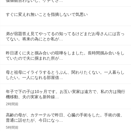
価値観合わないし、ケチくさ…
すぐに変えれ無いことを指摘しないで気悪い
弟が宿題答え見てやってるの知ってるけどまだお母さんには言っ
てない。将来の為にとか私が…
昨日遅くに夫と掴み合いの喧嘩をしました。長時間掴み合いをし
ていたので夫に掴まれた所が…
母と祖母にイライラするとうぶん、関わりたくない。一人暮らし
したい。一人になれる部屋借…
年子で下の子は10ヶ月です。お互い実家は遠方で、私の方は飛行
機移動、夫の実家も新幹線…
2時間前
高齢の母が、カテーテルで昨日、心臓の手術をした。手術の後、
普通に話せたが、今日になっ…
5時間前