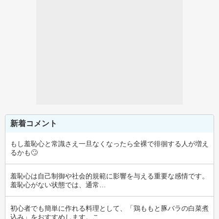
新着コメント
もし羞恥心と常識さえ一旦なくなったら全裸で徘徊する人が増え
るかも🙄
羞恥心は自己制御や社会的規範に影響を与える重要な感情です。
羞恥心がない状態では、通常…
初心者でも簡単に作れる料理として、「鶏ももと豚バラの白菜煮
込み」をおすすめします。こ…