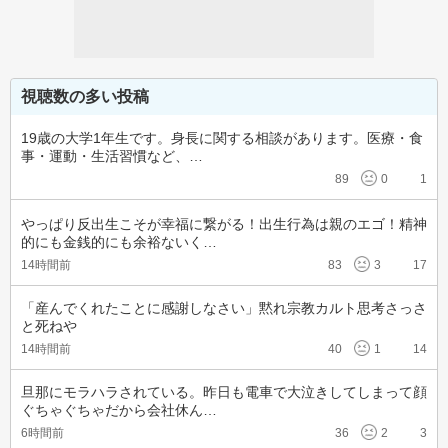
視聴数の多い投稿
19歳の大学1年生です。身長に関する相談があります。医療・食
事・運動・生活習慣など、…
89
0
1
やっぱり反出生こそが幸福に繋がる！出生行為は親のエゴ！精神
的にも金銭的にも余裕ないく…
14時間前
83
3
17
「産んでくれたことに感謝しなさい」黙れ宗教カルト思考さっさ
と死ねや
14時間前
40
1
14
旦那にモラハラされている。昨日も電車で大泣きしてしまって顔
ぐちゃぐちゃだから会社休ん…
6時間前
36
2
3