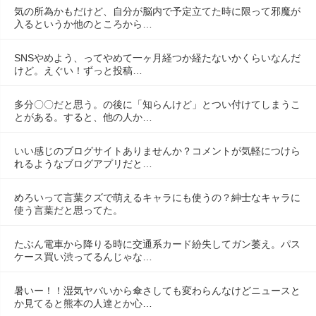
気の所為かもだけど、自分が脳内で予定立てた時に限って邪魔が
入るというか他のところから…
SNSやめよう、ってやめて一ヶ月経つか経たないかくらいなんだ
けど。えぐい！ずっと投稿…
多分〇〇だと思う。の後に「知らんけど」とつい付けてしまうこ
とがある。すると、他の人か…
いい感じのブログサイトありませんか？コメントが気軽につけら
れるようなブログアプリだと…
めろいって言葉クズで萌えるキャラにも使うの？紳士なキャラに
使う言葉だと思ってた。
たぶん電車から降りる時に交通系カード紛失してガン萎え。パス
ケース買い渋ってるんじゃな…
暑いー！！湿気ヤバいから傘さしても変わらんなけどニュースと
か見てると熊本の人達とか心…