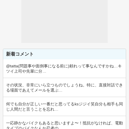
新着コメント
@tatta(問題事や面倒事になる前に)頼れって事なんですかね…キ
ツイ上司や先輩に分…
その状況、非常にいら立つものでしょうね。特に、直接対話でき
る場面であえてメールを選ぶ…
何でも自分が正しい一番だと思ってるksジジイ笑自分も相手も同
じ人間だと言うことを忘れ…
一応静かなバイクもあると思いますよ〜！抵抗がなければ、電動
タイプのバイクなんか忍者の…