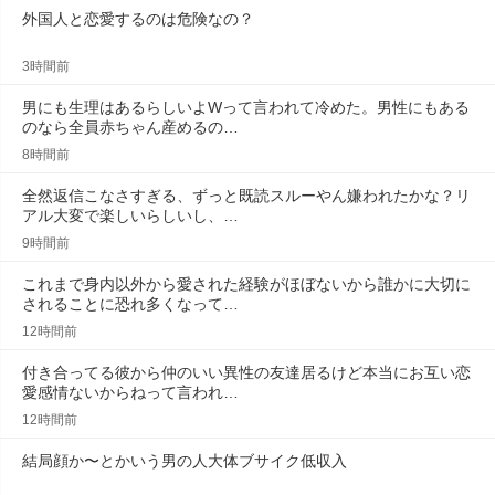
外国人と恋愛するのは危険なの？
3時間前
男にも生理はあるらしいよWって言われて冷めた。男性にもある
のなら全員赤ちゃん産めるの…
8時間前
全然返信こなさすぎる、ずっと既読スルーやん嫌われたかな？リ
アル大変で楽しいらしいし、…
9時間前
これまで身内以外から愛された経験がほぼないから誰かに大切に
されることに恐れ多くなって…
12時間前
付き合ってる彼から仲のいい異性の友達居るけど本当にお互い恋
愛感情ないからねって言われ…
12時間前
結局顔か〜とかいう男の人大体ブサイク低収入