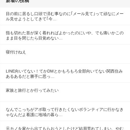
新着の投稿
目の前に居るし口頭で済む事なのに｢メール見て｣って頑なにメー
ル見せようとしてきて｢今…
指も切れた首が深く着れればよかったのにいや、でも痛いかこの
まま目を閉じたら目覚めない…
寝付けねえ
LINE向いてない！てかDMとかもろもろ全部向いてない関西住み
あるあるだと勝手に思っ…
家族と旅行とか行ってみたい
なんでこっちがアポ取って行きたくないボランティアに行かなき
ゃなんだよ看護に地域の暮ら…
元カノを家から出てもらおうとしたけど結局荒れてしまい、やむ