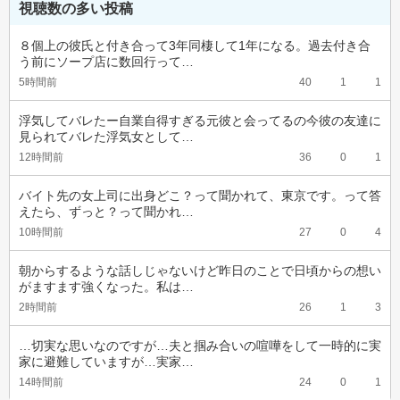
視聴数の多い投稿
８個上の彼氏と付き合って3年同棲して1年になる。過去付き合
う前にソープ店に数回行って…
5時間前
40
1
1
浮気してバレたー自業自得すぎる元彼と会ってるの今彼の友達に
見られてバレた浮気女として…
12時間前
36
0
1
バイト先の女上司に出身どこ？って聞かれて、東京です。って答
えたら、ずっと？って聞かれ…
10時間前
27
0
4
朝からするような話しじゃないけど昨日のことで日頃からの想い
がますます強くなった。私は…
2時間前
26
1
3
…切実な思いなのですが…夫と掴み合いの喧嘩をして一時的に実
家に避難していますが…実家…
14時間前
24
0
1