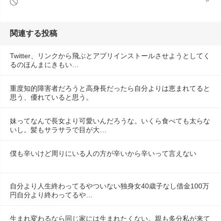
関連する投稿
Twitter、リンクから飛ぶとアプリインストールさせようとしてく
るのほんまにきもい…
重度知的障害者だろうと高身長だったら自分よりは恵まれてると
思う、優れていると思う。
妹ってなんで長女より可愛いんだろうな。いくら食べても太らな
いし。髪もサラサラで目が大…
僕も辛いけど周りにいる人の方が辛いから辛いって言えない
自分より人生終わってるやついない独身女40歳子なし借金100万
円自分より終わってるや…
生まれ変わるなら同じ家には生まれたくない。親も多分私が来て