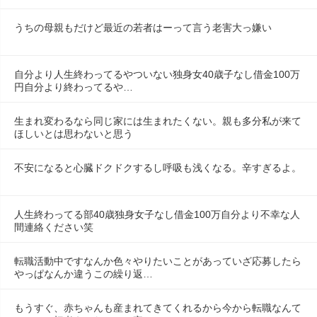
うちの母親もだけど最近の若者はーって言う老害大っ嫌い
自分より人生終わってるやついない独身女40歳子なし借金100万
円自分より終わってるや…
生まれ変わるなら同じ家には生まれたくない。親も多分私が来て
ほしいとは思わないと思う
不安になると心臓ドクドクするし呼吸も浅くなる。辛すぎるよ。
人生終わってる部40歳独身女子なし借金100万自分より不幸な人
間連絡ください笑
転職活動中ですなんか色々やりたいことがあっていざ応募したら
やっぱなんか違うこの繰り返…
もうすぐ、赤ちゃんも産まれてきてくれるから今から転職なんて