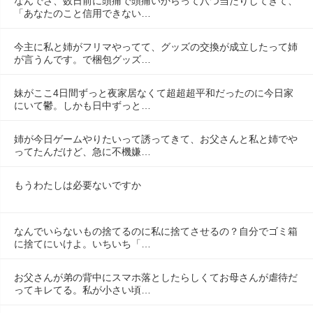
なんでさ、数日前に頭痛で頭痛いからって八つ当たりしてきて、
「あなたのこと信用できない…
今主に私と姉がフリマやってて、グッズの交換が成立したって姉
が言うんです。で梱包グッズ…
妹がここ4日間ずっと夜家居なくて超超超平和だったのに今日家
にいて鬱。しかも日中ずっと…
姉が今日ゲームやりたいって誘ってきて、お父さんと私と姉でや
ってたんだけど、急に不機嫌…
もうわたしは必要ないですか
なんでいらないもの捨てるのに私に捨てさせるの？自分でゴミ箱
に捨てにいけよ。いちいち「…
お父さんが弟の背中にスマホ落としたらしくてお母さんが虐待だ
ってキレてる。私が小さい頃…