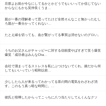
旦那よお前が今なにしてるかとかどうでもいいってか信じてない
からなにもかも笑仲良くうま…
親が一番の理解者って思ってたけど全然そんなこと無かったむし
ろ親が一番分かってくれない…
たとえ縁を切っても、血が繋がってる事実は消せないのグロい。
うちのお父さんがチャッピーに対する信頼度やばすぎて笑う爆笑
爆笑「成功者はみんなCha…
会社で溜まってるストレスを私にぶつけないでくれ。娘だから何
してもいいっていう昭和以前…
少ししたら人が来るってわかってる茶の間の電気をわざわざ消
す。このもう真っ暗な時間に。…
彼氏と喧嘩したからってこっちに八つ当たりしてんくんなクソ