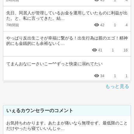
2時間前
45
1
4
先日、同居人が管理しているお金を運用していたものに利益が出
た。と、私に言ってきた。結…
7時間前
42
1
4
やっぱり反出生こそが幸福に繋がる！出生行為は親のエゴ！精神
的にも金銭的にも余裕ないく…
41
1
16
てまんおなにーさいこー^^ずっと快楽に溺れてたい
34
1
1
もっと見る
いぇるカウンセラーのコメント
お気持ちわかります。あたまが痛いなら無理せず、最低限のこと
だけやったら寝ていいんじゃ…