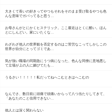
大きくて長いの好きってやつもそれをそのまま受け取るやつも色
んな意味でガバってると思う…
お母さんがとにかくヒステリック。ここ最近はとくに酷い。ほん
とにしんどい。家にいたくな…
わざわざ他人の世界観を否定するのはご苦労なこってしかしこの
世界が自分にとってゴミであ…
気が強い職場の同期急にうつ病になった、色んな同僚に意地悪し
て立場が上の人に媚びてたも…
うるさい！！！！！私だってねへこむときはへこむの
なんでさ、数日前に頭痛で頭痛いからって八つ当たりしてきて、
「あなたのこと信用できない…
他人とは深く関わらない