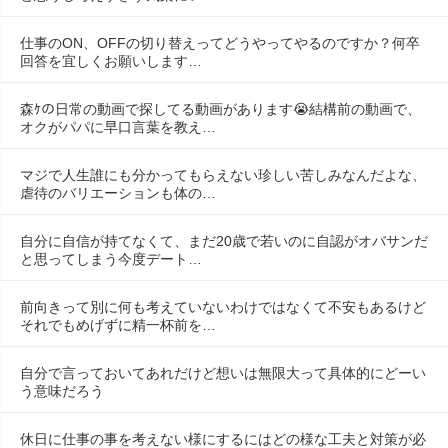
仕事のON、OFFの切り替えってどうやってやるのですか？何卒
回答を宜しくお願いします…
森ｹの日常の動画で探してる動画があります😭結構前の動画で、
オクがパパに早口言葉を教え…
マジで人生誰にも分かってもらえない珍しい苦しみなんだよな、
虐待のバリエーションも体の…
自分に自信が持てなくて、まだ20歳で若いのに自認がオバサンだ
と思ってしまう今度デート…
前向きって別に何も考えていないわけではなくて不安もあるけど
それでもめげずに精一杯前を…
自分で言っておいてあれだけど想いは無限大って具体的にどーい
う意味だろう
休日に仕事の事を考えない様にするにはどの様な工夫と対策が必