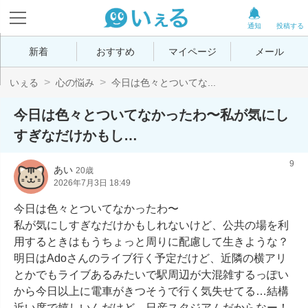
通知
投稿する
新着
おすすめ
マイページ
メール
いぇる
心の悩み
今日は色々とついてな...
今日は色々とついてなかったわ〜私が気にし
すぎなだけかもし…
9
あい
20歳
2026年7月3日 18:49
今日は色々とついてなかったわ〜

私が気にしすぎなだけかもしれないけど、公共の場を利
用するときはもうちょっと周りに配慮して生きような？

明日はAdoさんのライブ行く予定だけど、近隣の横アリ
とかでもライブあるみたいで駅周辺が大混雑するっぽい
から今日以上に電車がきつそうで行く気失せてる…結構
近い席で嬉しいんだけど、日産スタジアムだからなー！