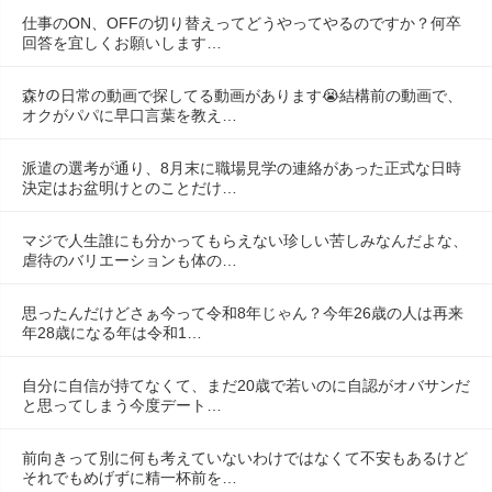
仕事のON、OFFの切り替えってどうやってやるのですか？何卒
回答を宜しくお願いします…
森ｹの日常の動画で探してる動画があります😭結構前の動画で、
オクがパパに早口言葉を教え…
派遣の選考が通り、8月末に職場見学の連絡があった正式な日時
決定はお盆明けとのことだけ…
マジで人生誰にも分かってもらえない珍しい苦しみなんだよな、
虐待のバリエーションも体の…
思ったんだけどさぁ今って令和8年じゃん？今年26歳の人は再来
年28歳になる年は令和1…
自分に自信が持てなくて、まだ20歳で若いのに自認がオバサンだ
と思ってしまう今度デート…
前向きって別に何も考えていないわけではなくて不安もあるけど
それでもめげずに精一杯前を…