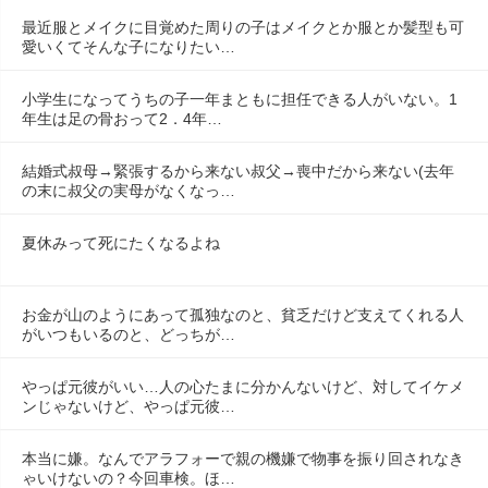
最近服とメイクに目覚めた周りの子はメイクとか服とか髪型も可
愛いくてそんな子になりたい…
小学生になってうちの子一年まともに担任できる人がいない。1
年生は足の骨おって2．4年…
結婚式叔母→緊張するから来ない叔父→喪中だから来ない(去年
の末に叔父の実母がなくなっ…
夏休みって死にたくなるよね
お金が山のようにあって孤独なのと、貧乏だけど支えてくれる人
がいつもいるのと、どっちが…
やっぱ元彼がいい…人の心たまに分かんないけど、対してイケメ
ンじゃないけど、やっぱ元彼…
本当に嫌。なんでアラフォーで親の機嫌で物事を振り回されなき
ゃいけないの？今回車検。ほ…