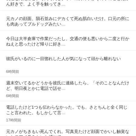
ん好きで、よく手を触ってき…
元カノの顔面、隕石並みにデカくて死ぬ肌白いだけ。口元の所に
も肉あってブルドッグみたい…
今日は大半倉庫で作業だったし、交通の便も悪いから二度と行か
ねえと思ったけど帰りに好き…
彼氏がいるのに一目惚れした人が気になって頭から離れない
6時間前
週末空いてるかどうかを彼氏に連絡したら、「そのことなんだけ
ど、明日夜とかに電話で話せ…
6時間前
電話したけど1つも伝わらなかった。でも、さとちんと全く同じ
こと言われた。もしかして言…
17時間前
元カノがちきもい死んでくれ。写真見たけど顔面でかいし触覚な