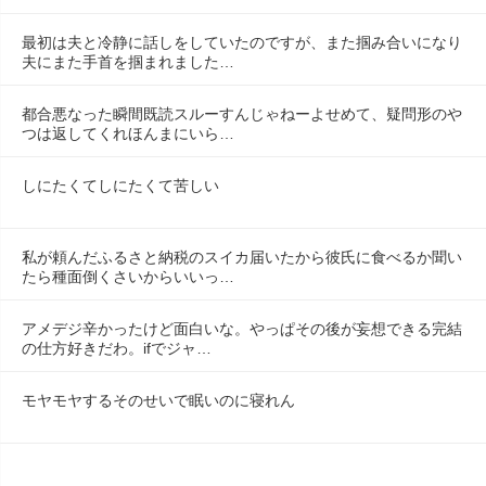
最初は夫と冷静に話しをしていたのですが、また掴み合いになり
夫にまた手首を掴まれました…
都合悪なった瞬間既読スルーすんじゃねーよせめて、疑問形のや
つは返してくれほんまにいら…
しにたくてしにたくて苦しい
私が頼んだふるさと納税のスイカ届いたから彼氏に食べるか聞い
たら種面倒くさいからいいっ…
アメデジ辛かったけど面白いな。やっぱその後が妄想できる完結
の仕方好きだわ。ifでジャ…
モヤモヤするそのせいで眠いのに寝れん