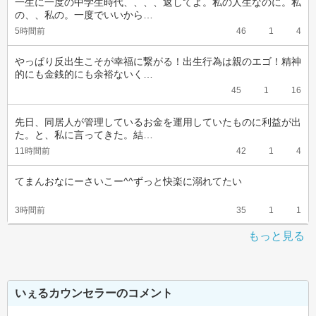
一生に一度の中学生時代、、、、返してよ。私の人生なのに。私
の、、私の。一度でいいから…
5時間前
46
1
4
やっぱり反出生こそが幸福に繋がる！出生行為は親のエゴ！精神
的にも金銭的にも余裕ないく…
45
1
16
先日、同居人が管理しているお金を運用していたものに利益が出
た。と、私に言ってきた。結…
11時間前
42
1
4
てまんおなにーさいこー^^ずっと快楽に溺れてたい
3時間前
35
1
1
もっと見る
いぇるカウンセラーのコメント