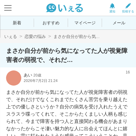
通知
投稿する
新着
おすすめ
マイページ
メール
いぇる
恋愛の悩み
まさか自分が前から気...
まさか自分が前から気になってた人が視覚障
害者の弱視で、それだ…
16
あい
20歳
2026年7月2日 21:24
まさか自分が前から気になってた人が視覚障害者の弱視
で、それだけでなくこれまでたくさん苦労を乗り越えた
上での優しさというか？自分の病気を受け入れたうえで
スラスラ喋ってくれて、そこからたくましい人柄も感じ
られて、今まで障害を持つ人と直接関わる機会があまり
なかったからこそ凄い魅力的な人に出会えてほんとに嬉
しい。雷に打たれたような感覚ってこういうことか。見