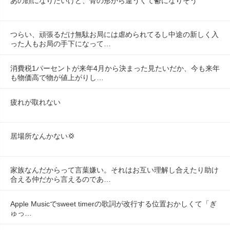
あの顔になりたいけど、骨の形から違うくて鬱になりそう
つらい、頑張るだけ無駄お局には虐められてるし中途の新しく入
った人もお局の手下になって…
消費税1パーセントが来年4月から決まった見たいだか、今も来年
も物価高で物が値上がりし…
疲れが取れない
居場所なんかない💢
家族なんだからって言葉嫌い。それはお互い理解し合えたり助け
合える仲だから言えるのであ…
Apple Musicでsweet timerの歌詞が改行する位置おかしくて「ぎ
ゅっ…