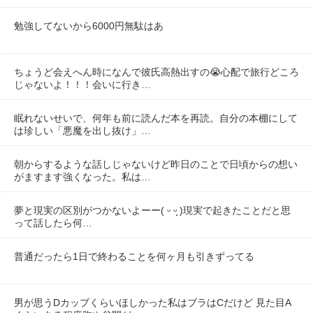
勉強してないから6000円無駄はあ
ちょうど会えへん時になんで彼氏高熱出すの😭心配で旅行どころ
じゃないよ！！！会いに行き…
眠れないせいで、何年も前に読んだ本を再読。自分の本棚にして
は珍しい「悪魔を出し抜け」…
朝からするような話しじゃないけど昨日のことで日頃からの想い
がますます強くなった。私は…
夢と現実の区別がつかないよーー( ᵕ ᵕ̩̩ )現実で起きたことだと思
って話したら何…
普通だったら1日で終わることを何ヶ月も引きずってる
男が思うDカップくらいほしかった私はブラはCだけど 見た目A