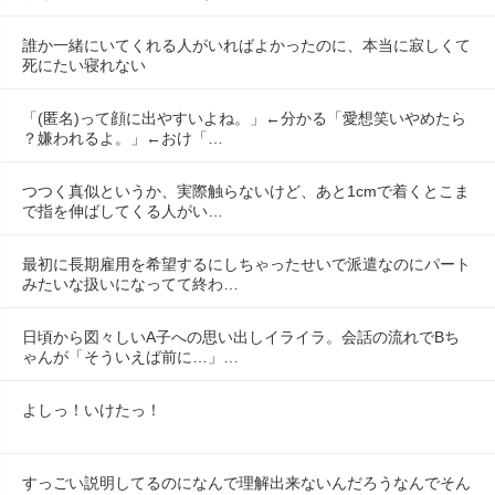
誰か一緒にいてくれる人がいればよかったのに、本当に寂しくて
死にたい寝れない
「(匿名)って顔に出やすいよね。」←分かる「愛想笑いやめたら
？嫌われるよ。」←おけ「…
つつく真似というか、実際触らないけど、あと1cmで着くとこま
で指を伸ばしてくる人がい…
最初に長期雇用を希望するにしちゃったせいで派遣なのにパート
みたいな扱いになってて終わ…
日頃から図々しいA子への思い出しイライラ。会話の流れでBち
ゃんが「そういえば前に…」…
よしっ！いけたっ！
すっごい説明してるのになんで理解出来ないんだろうなんでそん