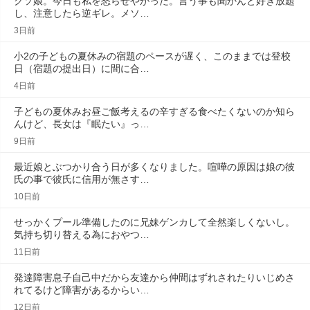
クソ娘。今日も私を怒らせやがった。言う事も聞かんと好き放題
し、注意したら逆ギレ。メソ…
3日前
小2の子どもの夏休みの宿題のペースが遅く、このままでは登校
日（宿題の提出日）に間に合…
4日前
子どもの夏休みお昼ご飯考えるの辛すぎる食べたくないのか知ら
んけど、長女は『眠たい』っ…
9日前
最近娘とぶつかり合う日が多くなりました。喧嘩の原因は娘の彼
氏の事で彼氏に信用が無さす…
10日前
せっかくプール準備したのに兄妹ゲンカして全然楽しくないし。
気持ち切り替える為におやつ…
11日前
発達障害息子自己中だから友達から仲間はずれされたりいじめさ
れてるけど障害があるからい…
12日前