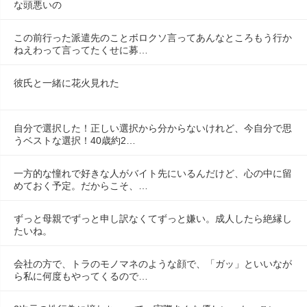
な頭悪いの
この前行った派遣先のことボロクソ言ってあんなところもう行か
ねえわって言ってたくせに募…
彼氏と一緒に花火見れた
自分で選択した！正しい選択から分からないけれど、今自分で思
うベストな選択！40歳約2…
一方的な憧れで好きな人がバイト先にいるんだけど、心の中に留
めておく予定。だからこそ、…
ずっと母親でずっと申し訳なくてずっと嫌い。成人したら絶縁し
たいね。
会社の方で、トラのモノマネのような顔で、「ガッ」といいなが
ら私に何度もやってくるので…