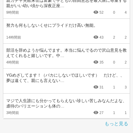
親ガチャ失敗来世は富豪で子どもの自由意志を最大限に尊重する
親がいい幼い頃から深夜正座…
9時間前
52
0
4
努力も何もしないくせにプライドだけ高い無能。
14時間前
43
2
2
部活を辞めようか悩んでます。本当に悩んでるので沢山意見を教
えてくれると嬉しいです。中…
4時間前
35
0
2
YGめざしてます！（バカにしないでほしいです）　だけど、、
夢は遠くて、親にも言えない…
31
1
3
マジで人生誰にも分かってもらえない珍しい苦しみなんだよな、
虐待のバリエーションも体の…
3時間前
27
1
1
もっと見る