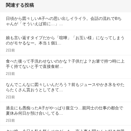
関連する投稿
日頃から図々しいA子への思い出しイライラ。会話の流れでBち
ゃんが「そういえば前に…」…
娘も言い返すタイプだから「喧嘩」「お互い様」になってしまう
のがモヤるなー。本当１個1…
2日前
食べた後って手洗わせないのかな？子供だよ？お箸で持つ時に上
手く持てないと手で直接食材…
2日前
なんでこんなに図々しいんだろう？前もジュースやかき氷をやた
らたくさん貰おうとしてきて…
2日前
過去にも愚痴ったA子がやっぱり腹立つ…親同士の仕事の都合で
夏休み何日か預け合いしてる…
2日前