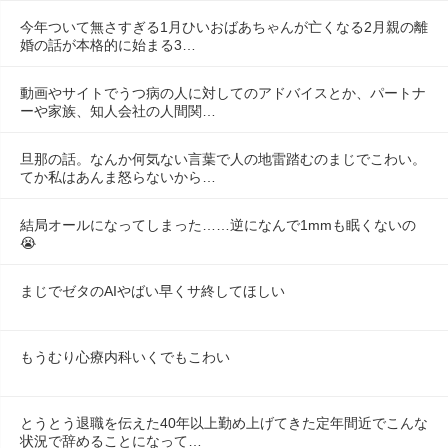
今年ついて無さすぎる1月ひいおばあちゃんが亡くなる2月親の離
婚の話が本格的に始まる3…
動画やサイトでうつ病の人に対してのアドバイスとか、パートナ
ーや家族、知人会社の人間関…
旦那の話。なんか何気ない言葉で人の地雷踏むのまじでこわい。
てか私はあんま怒らないから…
結局オールになってしまった……逆になんで1mmも眠くないの
😭
まじでゼタのAIやばい早くサ終してほしい
もうむり心療内科いくでもこわい
とうとう退職を伝えた40年以上勤め上げてきた定年間近でこんな
状況で辞めることになって…