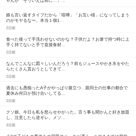
ゃんが「そういえば前に…」…
娘も言い返すタイプだから「喧嘩」「お互い様」になってしまう
のがモヤるなー。本当１個1…
2日前
食べた後って手洗わせないのかな？子供だよ？お箸で持つ時に上
手く持てないと手で直接食材…
2日前
なんでこんなに図々しいんだろう？前もジュースやかき氷をやた
らたくさん貰おうとしてきて…
2日前
過去にも愚痴ったA子がやっぱり腹立つ…親同士の仕事の都合で
夏休み何日か預け合いしてる…
2日前
クソ娘。今日も私を怒らせやがった。言う事も聞かんと好き放題
し、注意したら逆ギレ。メソ…
3日前