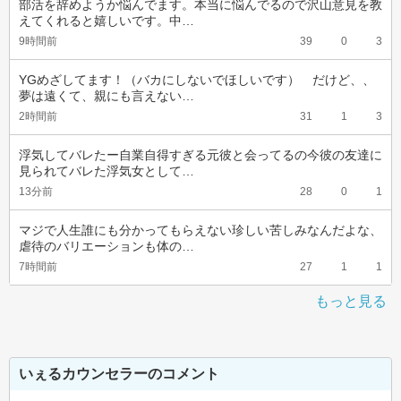
部活を辞めようか悩んでます。本当に悩んでるので沢山意見を教
えてくれると嬉しいです。中…
9時間前
39
0
3
YGめざしてます！（バカにしないでほしいです）　だけど、、
夢は遠くて、親にも言えない…
2時間前
31
1
3
浮気してバレたー自業自得すぎる元彼と会ってるの今彼の友達に
見られてバレた浮気女として…
13分前
28
0
1
マジで人生誰にも分かってもらえない珍しい苦しみなんだよな、
虐待のバリエーションも体の…
7時間前
27
1
1
もっと見る
いぇるカウンセラーのコメント