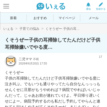
通知
投稿する
新着
おすすめ
マイページ
メール
いぇる
子育ての悩み
くそうぜー 子供の耳...
くそうぜー子供の耳掃除してたんだけど子供
耳掃除嫌いでやる度…
17
二児ママ
不明
2026年6月20日 17:55
くそうぜー

子供の耳掃除してたんだけど子供耳掃除嫌いでやる度に
泣き叫ぶ。でもいつも通りやってたら自分なんっっっも
せんくせに旦那がもうやめれば？病院でやればいいじゃ
んだって。じゃあお前が連れていけよ。平日帰り遅いく
せによー。病院予約するのも私だし予約してやらんと連
れても行けんやろがてくそやろーが。まじうざい。なん