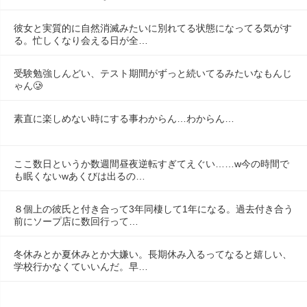
彼女と実質的に自然消滅みたいに別れてる状態になってる気がす
る。忙しくなり会える日が全…
受験勉強しんどい、テスト期間がずっと続いてるみたいなもんじ
ゃん🥲
素直に楽しめない時にする事わからん…わからん…
ここ数日というか数週間昼夜逆転すぎてえぐい……w今の時間で
も眠くないwあくびは出るの…
８個上の彼氏と付き合って3年同棲して1年になる。過去付き合う
前にソープ店に数回行って…
冬休みとか夏休みとか大嫌い。長期休み入るってなると嬉しい、
学校行かなくていいんだ。早…