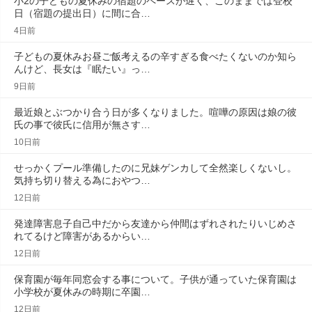
小2の子どもの夏休みの宿題のペースが遅く、このままでは登校
日（宿題の提出日）に間に合…
4日前
子どもの夏休みお昼ご飯考えるの辛すぎる食べたくないのか知ら
んけど、長女は『眠たい』っ…
9日前
最近娘とぶつかり合う日が多くなりました。喧嘩の原因は娘の彼
氏の事で彼氏に信用が無さす…
10日前
せっかくプール準備したのに兄妹ゲンカして全然楽しくないし。
気持ち切り替える為におやつ…
12日前
発達障害息子自己中だから友達から仲間はずれされたりいじめさ
れてるけど障害があるからい…
12日前
保育園が毎年同窓会する事について。子供が通っていた保育園は
小学校が夏休みの時期に卒園…
12日前