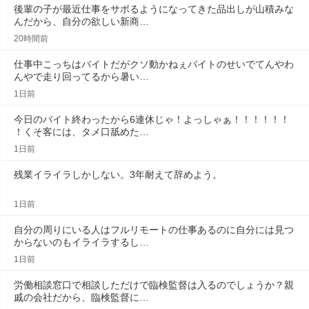
後輩の子が最近仕事をサボるようになってきた品出しが山積みな
んだから、自分の欲しい新商…
20時間前
仕事中こっちはバイトだがクソ動かねぇバイトのせいでてんやわ
んやで走り回ってるから暑い…
1日前
今日のバイト終わったから6連休じゃ！よっしゃぁ！！！！！！
！くそ客には、タメ口舐めた…
1日前
残業イライラしかしない。3年耐えて辞めよう。
1日前
自分の周りにいる人はフルリモートの仕事あるのに自分には見つ
からないのもイライラするし…
1日前
労働相談窓口で相談しただけで臨検監督は入るのでしょうか？親
戚の会社だから、臨検監督に…