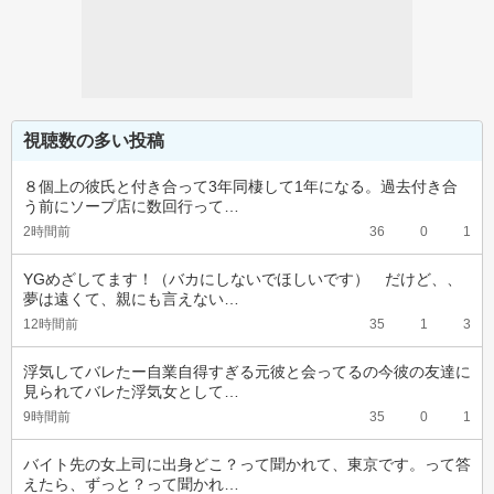
視聴数の多い投稿
８個上の彼氏と付き合って3年同棲して1年になる。過去付き合
う前にソープ店に数回行って…
2時間前
36
0
1
YGめざしてます！（バカにしないでほしいです）　だけど、、
夢は遠くて、親にも言えない…
12時間前
35
1
3
浮気してバレたー自業自得すぎる元彼と会ってるの今彼の友達に
見られてバレた浮気女として…
9時間前
35
0
1
バイト先の女上司に出身どこ？って聞かれて、東京です。って答
えたら、ずっと？って聞かれ…