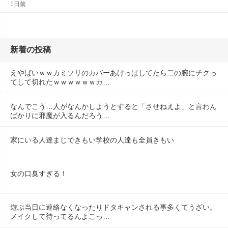
1日前
新着の投稿
えやばいｗｗカミソリのカバーあけっぱしてたら二の腕にチクっ
てして切れたｗｗｗｗｗｗカ…
なんでこう…人がなんかしようとすると「させねえよ」と言わん
ばかりに邪魔が入るんだろう…
家にいる人達まじできもい学校の人達も全員きもい
女の口臭すぎる！
遊ぶ当日に連絡なくなったりドタキャンされる事多くてうざい。
メイクして待ってるんよこっ…