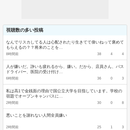
視聴数の多い投稿
なんでリスカしてる人は心配されたり生きてて偉いねって褒めて
もらえるの？？将来のことを…
8時間前
38
4
4
人が嫌いだ。諍いも疲れるから、嫌い。だから、店員さん、バス
ドライバー、医院の受け付け…
6時間前
36
0
3
私は高1で金銭面の理由で国公立大学を目指しています。学校の
宿題でオープンキャンパスに…
2時間前
30
0
8
悪いことを謝れない人間全員嫌い
2時間前
25
1
3